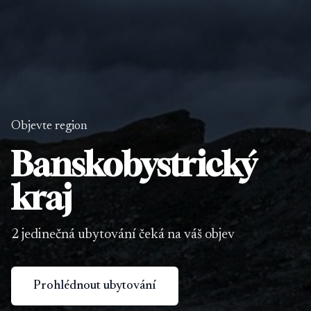
Objevte region
Banskobystrický
kraj
2 jedinečná ubytování čeká na váš objev
Prohlédnout ubytování