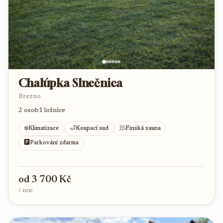
Chalúpka Slnečnica
Brezno
2 osob
1 ložnice
❄️
🛁
🧖
Klimatizace
Koupací sud
Finská sauna
🅿️
Parkování zdarma
od 3 700 Kč
/ noc