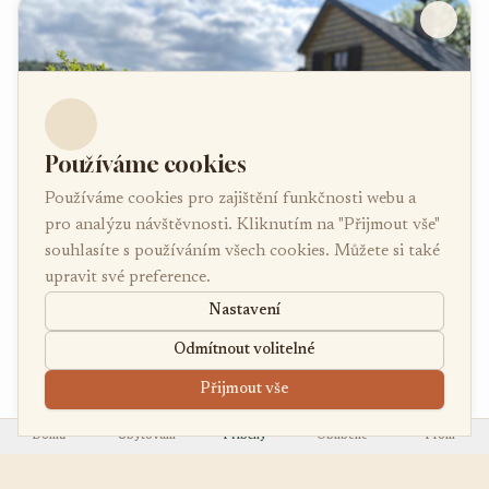
Používáme cookies
Používáme cookies pro zajištění funkčnosti webu a
pro analýzu návštěvnosti. Kliknutím na "Přijmout vše"
souhlasíte s používáním všech cookies. Můžete si také
upravit své preference.
Nastavení
Odmítnout volitelné
Detská Chata Župkov
Župkov
Přijmout vše
14 osob
4 ložnice
Domů
Ubytování
Příběhy
Oblíbené
Profil
❄️
🛁
🏊
Klimatizace
Vířivka
Vyhřívaný bazén
🅿️
Parkování zdarma