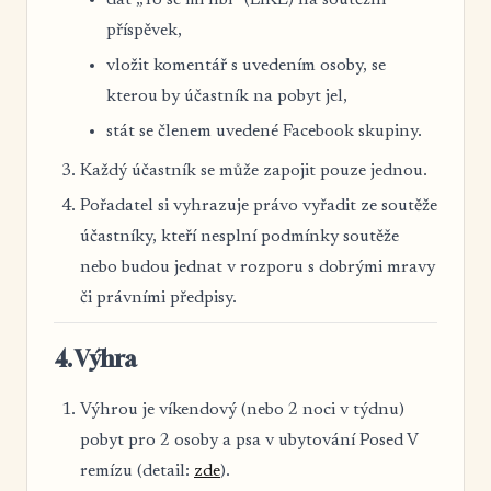
dát „To se mi líbí“ (LIKE) na soutěžní
příspěvek,
vložit komentář s uvedením osoby, se
kterou by účastník na pobyt jel,
stát se členem uvedené Facebook skupiny.
Každý účastník se může zapojit pouze jednou.
Pořadatel si vyhrazuje právo vyřadit ze soutěže
účastníky, kteří nesplní podmínky soutěže
nebo budou jednat v rozporu s dobrými mravy
či právními předpisy.
4. Výhra
Výhrou je víkendový (nebo 2 noci v týdnu)
pobyt pro 2 osoby a psa v ubytování Posed V
remízu (detail:
zde
).