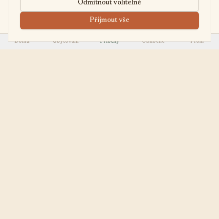
Odmítnout volitelné
Přijmout vše
Domů
Ubytování
Příběhy
Oblíbené
Profil
EasyUbytko
OBJEVOVAT
.cz
Všechna ubytování
Váš průvodce po
First Minute
nejútulnějších chalupách,
Last Minute
chatách a apartmánech v
Regiony
Česku.