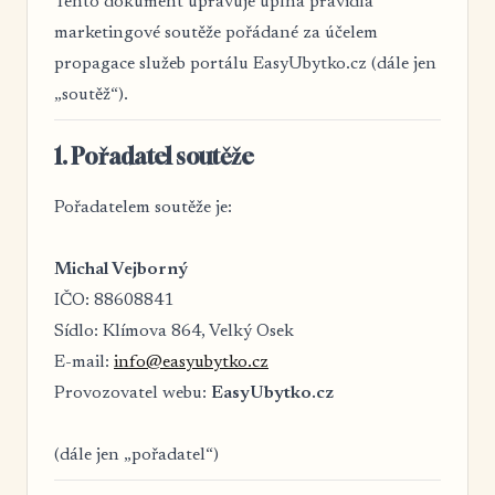
Tento dokument upravuje úplná pravidla
marketingové soutěže pořádané za účelem
propagace služeb portálu EasyUbytko.cz (dále jen
„soutěž“).
1. Pořadatel soutěže
Pořadatelem soutěže je:
Michal Vejborný
IČO: 88608841
Sídlo: Klímova 864, Velký Osek
E-mail:
info@easyubytko.cz
Provozovatel webu:
EasyUbytko.cz
(dále jen „pořadatel“)