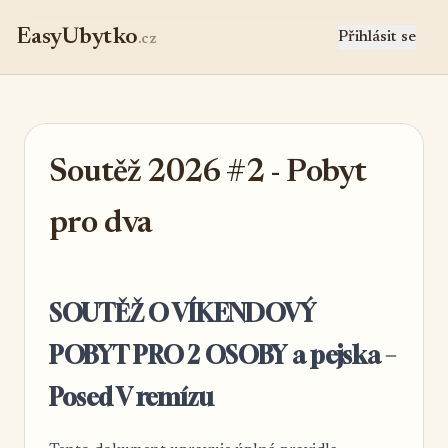
EasyUbytko
Přihlásit se
.cz
Soutěž 2026 #2 - Pobyt
pro dva
SOUTĚŽ O VÍKENDOVÝ
POBYT PRO 2 OSOBY a pejska –
Posed V remízu