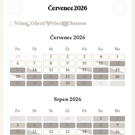
Červenec 2026
Volno
Odjezd
Příjezd
Obsazeno
Červenec 2026
Po
Út
St
Čt
Pá
So
Ne
29
30
1
2
3
4
5
6
7
8
9
10
11
12
13
14
15
16
17
18
19
20
21
22
23
24
25
26
27
28
29
30
31
1
2
Srpen 2026
Po
Út
St
Čt
Pá
So
Ne
27
28
29
30
31
1
2
3
4
5
6
7
8
9
10
11
12
13
14
15
16