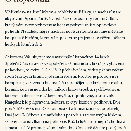
V Mikulově na Jižní Moravě, v blízkosti Pálavy, se nachází naše
ubytování Apartmán Svět. Jedná se o prostorný rodinný dům,
který Vám svým vybavením během pobytu zajistí opravdové
pohodlí. Nedaleko něj se nachází nově zrekonstruované městské
koupaliště Riviéra, které Vám poskytne příjemné osvěžení během
horkých letních dnů.
Celoročně Vás ubytujeme s maximální kapacitou 14 lůžek.
Společný čas strávíte ve společenské místnosti, která je vybavena
pohovkou, televizí, CD a DVD přehrávačem, video přehrávačem,
společenskými hrami a jídelním stolem. Prostor je propojen i s
kompletně zařízenou kuchyní. V té použijete elektrickou troubu,
keramickou varnou desku, mikrovlnnou troubu, rychlovarnou
konvici, lednici s mrazákem, myčku, topinkovač, toustovač a
remosku.
Na spánek je připravena některá ze čtyř ložnic v podkroví. Dvě
jsou 2-lůžkové s manželskou postelí a klimatizací (za poplatek).
Dvě jsou 3-lůžkové s manželskou postelí a samostatným lůžkem,
se dvěma přistýlkami na pohovce. Každá ložnice je neprůchodná a
samostatná. V případě zájmu Vám doložíme dvě dětské postýlky. V