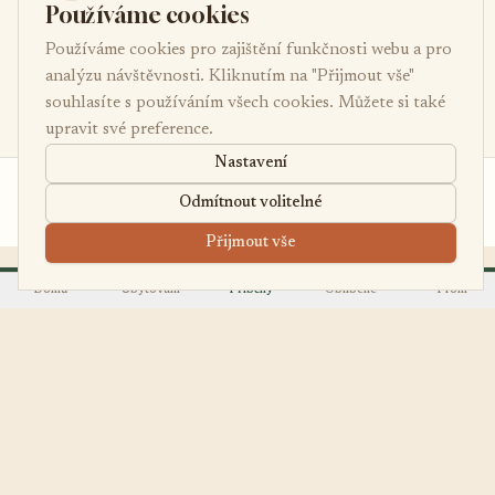
Používáme cookies
Používáme cookies pro zajištění funkčnosti webu a pro
analýzu návštěvnosti. Kliknutím na "Přijmout vše"
souhlasíte s používáním všech cookies. Můžete si také
upravit své preference.
Nastavení
od 5 000 Kč
Poptávka
Odmítnout volitelné
/noc
Přijmout vše
Domů
Ubytování
Příběhy
Oblíbené
Profil
EasyUbytko
OBJEVOVAT
.cz
Všechna ubytování
Váš průvodce po
First Minute
nejútulnějších chalupách,
Last Minute
chatách a apartmánech v
Regiony
Česku.