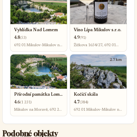
Vyhlídka Nad Lomem
Víno Lípa Mikulov s.r.o.
4.8
4.9
(53)
(91)
692 01 Mikulov-Mikulov na
Žižkova 1654/27, 692 01
Moravě
Mikulov-Mikulov na Moravě
2.1 km
2.7 km
Přírodní památka Lom
Kočičí skála
na Janičově vrchu
4.6
4.7
(1 231)
(384)
Mikulov na Moravě, 692 20
692 01 Mikulov-Mikulov na
Mikulov na Moravě
Moravě
Podobné objekty