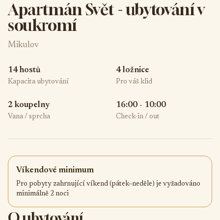
Apartmán Svět - ubytování v
soukromí
Mikulov
14 hostů
4 ložnice
Kapacita ubytování
Pro váš klid
2 koupelny
16:00 - 10:00
Vana / sprcha
Check-in / out
Víkendové minimum
Pro pobyty zahrnující víkend (pátek–neděle) je vyžadováno
minimálně 2 noci
O ubytování