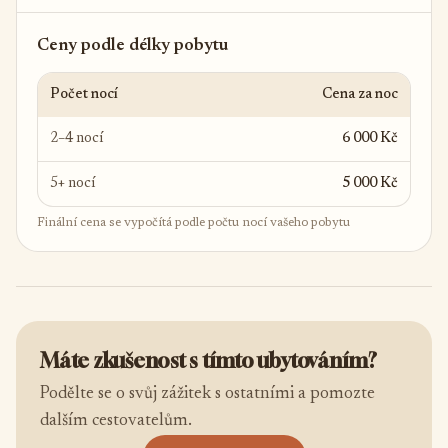
Ceny podle délky pobytu
Počet nocí
Cena za noc
2–4 nocí
6 000 Kč
5+ nocí
5 000 Kč
Finální cena se vypočítá podle počtu nocí vašeho pobytu
Máte zkušenost s tímto ubytováním?
Podělte se o svůj zážitek s ostatními a pomozte
dalším cestovatelům.