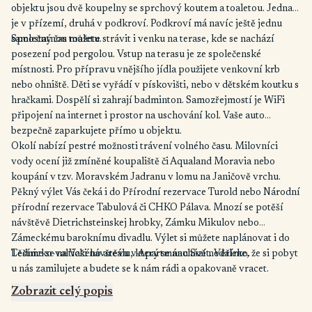
objektu jsou dvě koupelny se sprchový koutem a toaletou. Jedna
je v přízemí, druhá v podkroví. Podkroví má navíc ještě jednu
samostatnou toaletu.
Společný čas můžete strávit i venku na terase, kde se nachází
posezení pod pergolou. Vstup na terasu je ze společenské
místnosti. Pro přípravu vnějšího jídla použijete venkovní krb
nebo ohniště. Děti se vyřádí v pískovišti, nebo v dětském koutku s
hračkami. Dospělí si zahrají badminton. Samozřejmostí je WiFi
připojení na internet i prostor na uschování kol. Vaše auto
bezpečně zaparkujete přímo u objektu.
Okolí nabízí pestré možnosti trávení volného času. Milovníci
vody ocení již zmíněné koupaliště či Aqualand Moravia nebo
koupání v tzv. Moravském Jadranu v lomu na Janičově vrchu.
Pěkný výlet Vás čeká i do Přírodní rezervace Turold nebo Národní
přírodní rezervace Tabulová či CHKO Pálava. Mnozí se potěší
návštěvě Dietrichsteinskej hrobky, Zámku Mikulov nebo
Zámeckému baroknímu divadlu. Výlet si můžete naplánovat i do
Lednicko-valtického areálu, který se nachází nedaleko.
Těšíme se na Vaši návštěvu v Apartmánu Svět. Věříme, že si pobyt
u nás zamilujete a budete se k nám rádi a opakovaně vracet.
Zobrazit celý popis