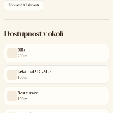
Zobrazit AI shrnutí
Dostupnost v okolí
Billa
200 m
LékárnaD Dr.Max
100 m
Restaurace
100 m