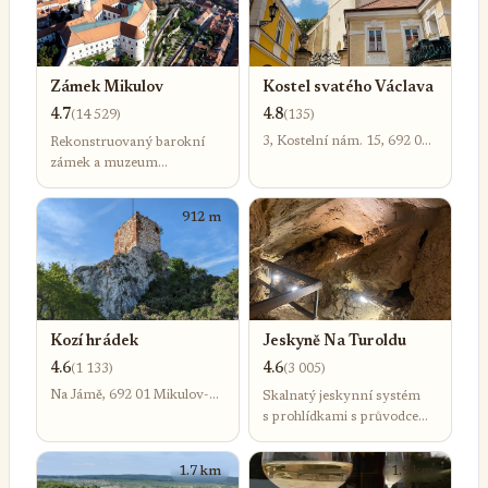
Zámek Mikulov
Kostel svatého Václava
4.7
4.8
(14 529)
(135)
3, Kostelní nám. 15, 692 01
Rekonstruovaný barokní
Mikulov-Mikulov na Moravě
zámek a muzeum
vystavující portréty,
kostýmy, výtvarné umění
912 m
1.5 km
a vinařskou galerii.
Kozí hrádek
Jeskyně Na Turoldu
4.6
4.6
(1 133)
(3 005)
Na Jámě, 692 01 Mikulov-
Skalnatý jeskynní systém
Mikulov na Moravě
s prohlídkami s průvodcem
a kalcitovými útvary
v podzemních síních
1.7 km
1.9 km
i chodbách.