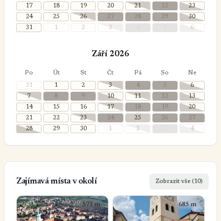
17
18
19
20
21
22
23
24
25
26
27
28
29
30
31
1
2
3
4
5
6
Září 2026
Po
Út
St
Čt
Pá
So
Ne
31
1
2
3
4
5
6
7
8
9
10
11
12
13
14
15
16
17
18
19
20
21
22
23
24
25
26
27
28
29
30
1
2
3
4
Zajímavá místa v okolí
Zobrazit vše (10)
573 m
685 m