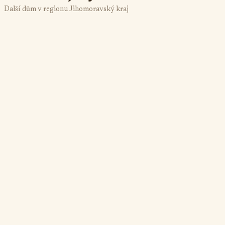
Další dům v regionu Jihomoravský kraj
Náš Sklep
Brod nad Dyjí
14 osob
4 ložnice