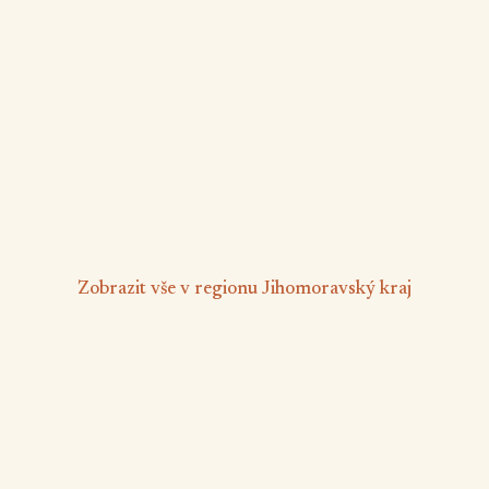
penzion Pod Mezu pokoj číslo 4
Hlohovec
6 osob
1 ložnice
❄️
🍷
🅿️
Klimatizace
Vinný sklípek
Parkování zdarma
Majitel nebydlí v objektu
od 550 Kč
/ osoba/noc
Zobrazit vše v regionu Jihomoravský kraj