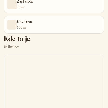
Zastávka
50 m
Kavárna
100 m
Kde to je
Mikulov