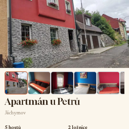
Apartmán u Petrů
Jáchymov
5 hostů
2 ložnice