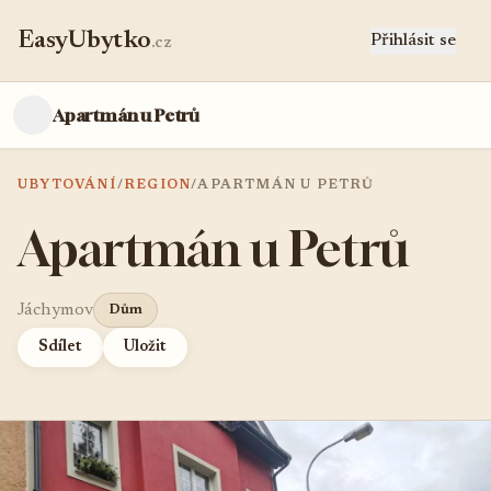
EasyUbytko
Přihlásit se
.cz
Apartmán u Petrů
UBYTOVÁNÍ
/
REGION
/
APARTMÁN U PETRŮ
Apartmán u Petrů
Jáchymov
Dům
Sdílet
Uložit