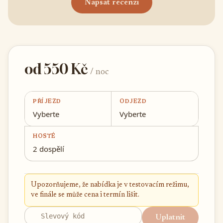
Napsat recenzi
od 550 Kč
/ noc
PŘÍJEZD
ODJEZD
Vyberte
Vyberte
HOSTÉ
2 dospělí
Upozorňujeme, že nabídka je v testovacím režimu,
ve finále se může cena i termín lišit.
Uplatnit