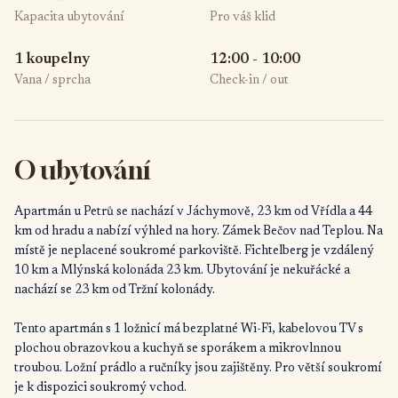
Kapacita ubytování
Pro váš klid
1 koupelny
12:00 - 10:00
Vana / sprcha
Check-in / out
O ubytování
Apartmán u Petrů se nachází v Jáchymově, 23 km od Vřídla a 44
km od hradu a nabízí výhled na hory. Zámek Bečov nad Teplou. Na
místě je neplacené soukromé parkoviště. Fichtelberg je vzdálený
10 km a Mlýnská kolonáda 23 km. Ubytování je nekuřácké a
nachází se 23 km od Tržní kolonády.
Tento apartmán s 1 ložnicí má bezplatné Wi-Fi, kabelovou TV s
plochou obrazovkou a kuchyň se sporákem a mikrovlnnou
troubou. Ložní prádlo a ručníky jsou zajištěny. Pro větší soukromí
je k dispozici soukromý vchod.