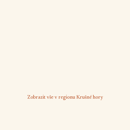
Rekreační dům Na kopečku u lesa
Březová
4 osob
2 ložnice
🛁
🅿️
Vířivka
Parkování zdarma
Majitel nebydlí v objektu
Nekuřácký objekt
od 2 686 Kč
/ noc
Zobrazit vše v regionu Krušné hory