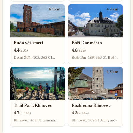
nad Ohří
4.1 km
4.2 km
Rudá věž smrti
Boží Dar město
4.4
4.6
(201)
(238)
Dolní Žďár 103, 363 01
Boží Dar 189, 363 01 Boží
Ostrov-Ostrov nad Ohří
Dar
4.4 km
4.5 km
Trail Park Klínovec
Rozhledna Klínovec
4.7
4.2
(3 345)
(2 442)
Klínovec, 431 91 Loučná
Klínovec, 362 51 Jáchymov
pod Klínovcem-Jáchymov