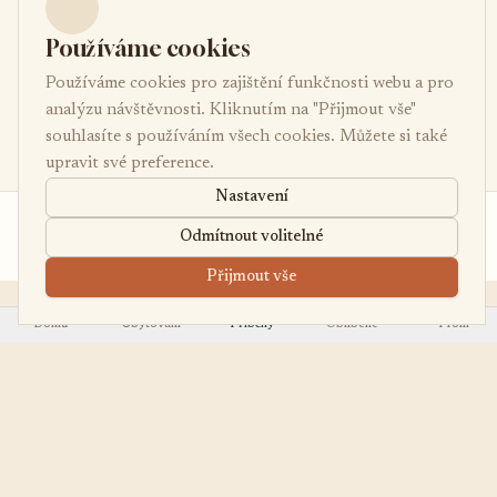
Používáme cookies
Používáme cookies pro zajištění funkčnosti webu a pro
analýzu návštěvnosti. Kliknutím na "Přijmout vše"
souhlasíte s používáním všech cookies. Můžete si také
upravit své preference.
Nastavení
od 550 Kč
Poptávka
Odmítnout volitelné
/noc
Přijmout vše
Domů
Ubytování
Příběhy
Oblíbené
Profil
EasyUbytko
OBJEVOVAT
.cz
Všechna ubytování
Váš průvodce po