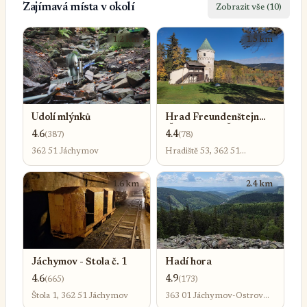
Zajímavá místa v okolí
Zobrazit vše (10)
1.2 km
1.5 km
Údolí mlýnků
Hrad Freundenštejn
(Šlikova Věž; Šlikův
4.6
4.4
(387)
(78)
hrádek)
362 51 Jáchymov
Hradiště 53, 362 51
Jáchymov
1.6 km
2.4 km
Jáchymov - Štola č. 1
Hadí hora
4.6
4.9
(665)
(173)
Štola 1, 362 51 Jáchymov
363 01 Jáchymov-Ostrov