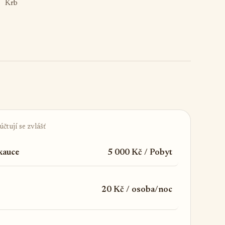
Krb
čtují se zvlášť
 kauce
5 000 Kč / Pobyt
20 Kč / osoba/noc