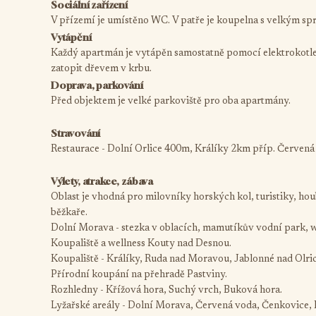
Sociální zařízení
V přízemí je umístěno WC. V patře je koupelna s velkým 
Vytápění
Každý apartmán je vytápěn samostatně pomocí elektrokotle
zatopit dřevem v krbu.
Doprava, parkování
Před objektem je velké parkoviště pro oba apartmány.
Stravování
Restaurace - Dolní Orlice 400m, Králíky 2km příp. Červená
Výlety, atrakce, zábava
Oblast je vhodná pro milovníky horských kol, turistiky, houb
běžkaře.
Dolní Morava - stezka v oblacích, mamutíkův vodní park, we
Koupaliště a wellness Kouty nad Desnou.
Koupaliště - Králíky, Ruda nad Moravou, Jablonné nad Olric
Přírodní koupání na přehradě Pastviny.
Rozhledny - Křížová hora, Suchý vrch, Buková hora.
Lyžařské areály - Dolní Morava, Červená voda, Čenkovice,