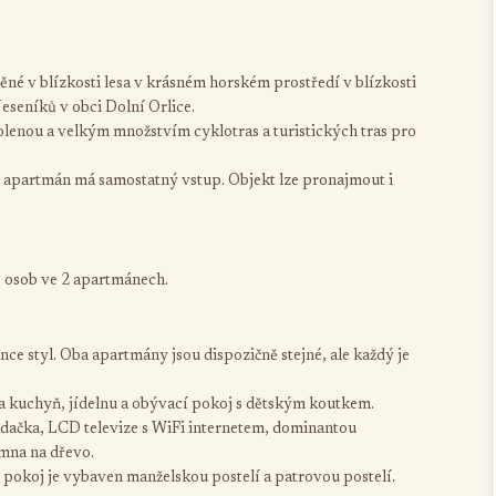
é v blízkosti lesa v krásném horském prostředí v blízkosti
eseníků v obci Dolní Orlice.
lenou a velkým množstvím cyklotras a turistických tras pro
 apartmán má samostatný vstup. Objekt lze pronajmout i
 osob ve 2 apartmánech.
ce styl. Oba apartmány jsou dispozičně stejné, ale každý je
na kuchyň, jídelnu a obývací pokoj s dětským koutkem.
edačka, LCD televize s WiFi internetem, dominantou
mna na dřevo.
 pokoj je vybaven manželskou postelí a patrovou postelí.