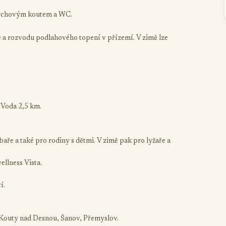
sprchovým koutem a WC.
 a rozvodu podlahového topení v přízemí. V zimě lze
 Voda 2,5 km.
aře a také pro rodiny s dětmi. V zimě pak pro lyžaře a
llness Vista.
í.
 Kouty nad Desnou, Šanov, Přemyslov.