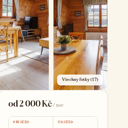
Všechny fotky (17)
od 2 000 Kč
/ noc
PŘÍJEZD
ODJEZD