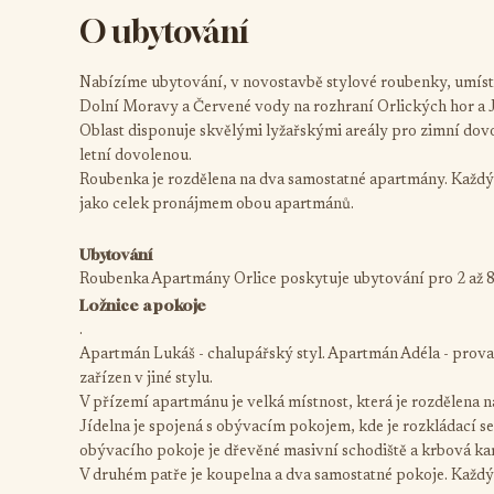
O ubytování
Nabízíme ubytování, v novostavbě stylové roubenky, umístěn
Dolní Moravy a Červené vody na rozhraní Orlických hor a J
Oblast disponuje skvělými lyžařskými areály pro zimní dovo
letní dovolenou.
Roubenka je rozdělena na dva samostatné apartmány. Každý
jako celek pronájmem obou apartmánů.
Ubytování
Roubenka Apartmány Orlice poskytuje ubytování pro 2 až 8
Ložnice a pokoje
.
Apartmán Lukáš - chalupářský styl. Apartmán Adéla - provan
zařízen v jiné stylu.
V přízemí apartmánu je velká místnost, která je rozdělena 
Jídelna je spojená s obývacím pokojem, kde je rozkládací s
obývacího pokoje je dřevěné masivní schodiště a krbová ka
V druhém patře je koupelna a dva samostatné pokoje. Každý