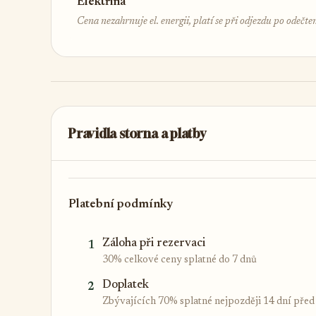
Elektřina
Cena nezahrnuje el. energii, platí se při odjezdu po odečt
Pravidla storna a platby
Platební podmínky
Záloha při rezervaci
1
30% celkové ceny splatné do 7 dnů
Doplatek
2
Zbývajících 70% splatné nejpozději 14 dní pře