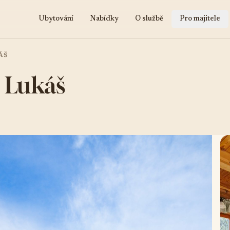
Ubytování
Nabídky
O službě
Pro majitele
ÁŠ
- Lukáš