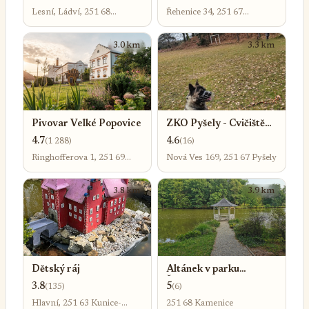
Lesní, Ládví, 251 68
Řehenice 34, 251 67
Kamenice
Řehenice
3.0 km
3.3 km
Pivovar Velké Popovice
ZKO Pyšely - Cvičiště
pro psy
4.7
4.6
(1 288)
(16)
Ringhofferova 1, 251 69
Nová Ves 169, 251 67 Pyšely
Velké Popovice
3.8 km
3.9 km
Dětský ráj
Altánek v parku
Štiřínského zámku
3.8
5
(135)
(6)
Hlavní, 251 63 Kunice-
251 68 Kamenice