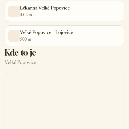
kamnech. Lokalita: Apartmány se nachází téměř na konci slepé
Lékárna Velké Popovice
ulice v klidné části obce Lojovice (Velké Popovice). Jsme součástí
4.0 km
Velkopopovickém parku - nejzachovalejší části přírody v okolí
Prahy. Poloha je ideální pro ty, kdo touží po odpočinku v přírodě,
krásných procházkách, cyklistice i výletech za památkami a
Velké Popovice - Lojovice
dalšími atrakcemi okolí.
500 m
Kde to je
Velké Popovice