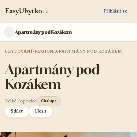
EasyUbytko
Přihlásit se
.cz
Apartmány pod Kozákem
UBYTOVÁNÍ
/
REGION
/
APARTMÁNY POD KOZÁKEM
Apartmány pod
Kozákem
Velké Popovice
Chalupa
Sdílet
Uložit