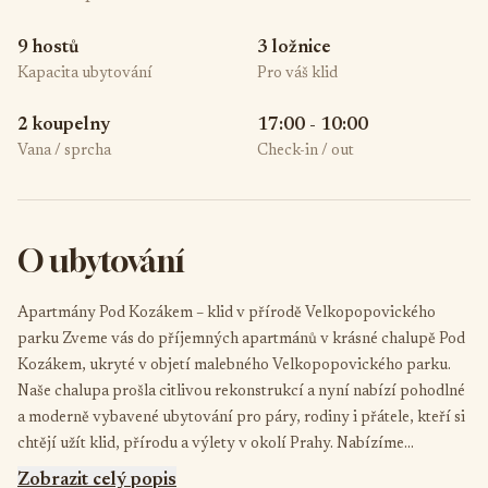
9 hostů
3 ložnice
Kapacita ubytování
Pro váš klid
2 koupelny
17:00 - 10:00
Vana / sprcha
Check-in / out
O ubytování
Apartmány Pod Kozákem – klid v přírodě Velkopopovického
parku Zveme vás do příjemných apartmánů v krásné chalupě Pod
Kozákem, ukryté v objetí malebného Velkopopovického parku.
Naše chalupa prošla citlivou rekonstrukcí a nyní nabízí pohodlné
a moderně vybavené ubytování pro páry, rodiny i přátele, kteří si
chtějí užít klid, přírodu a výlety v okolí Prahy. Nabízíme
odpočinek ve dvou samostatných apartmánech nově
Zobrazit celý popis