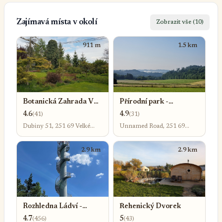
Zajímavá místa v okolí
Zobrazit vše (10)
911 m
1.5 km
Botanická Zahrada V
Přírodní park -
Dubinách
Velkopopovicko
4.6
4.9
(41)
(31)
Dubiny 51, 251 69 Velké
Unnamed Road, 251 69
Popovice
Velké Popovice
2.9 km
2.9 km
Rozhledna Ládví -
Řehenický Dvorek
Vlková
4.7
5
(456)
(43)