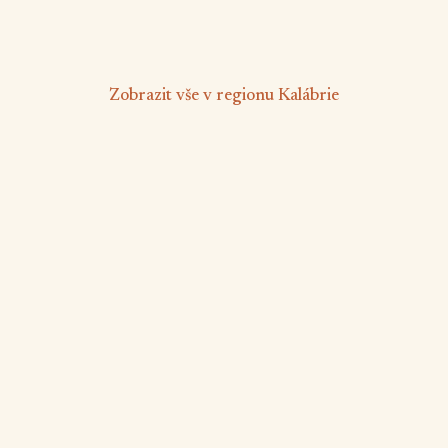
od 2 725 Kč
/ noc
Zobrazit vše v regionu Kalábrie