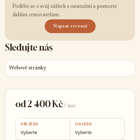
Podělte se o svůj zážitek s ostatními a pomozte
dalším cestovatelům.
Napsat recenzi
Sledujte nás
Webové stránky
od 2 400 Kč
/ noc
PŘÍJEZD
ODJEZD
Vyberte
Vyberte