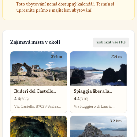
Toto ubytování nemá dostupný kalendář. Termín si
upřesníte přímo s majitelem ubytování.
Zajímavá místa v okolí
Zobrazit vše (10)
396 m
714 m
Ruderi del Castello
Spiaggia libera la
Normanno
scogliera
4.4
4.4
(266)
(310)
Via Castello, 87029 Scalea
Via Ruggiero di Lauria,
CS, Itálie
87029 Scalea CS, Itálie
1.2 km
3.2 km