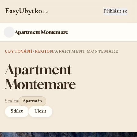
EasyUbytko
Přihlásit se
.cz
Apartment Montemare
UBYTOVÁNÍ
/
REGION
/
APARTMENT MONTEMARE
Apartment
Montemare
Scalea
Apartmán
Sdílet
Uložit