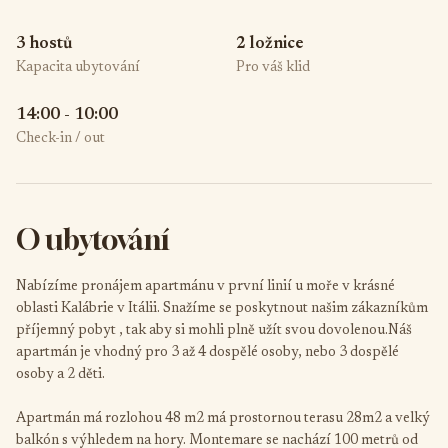
3 hostů
2 ložnice
Kapacita ubytování
Pro váš klid
14:00 - 10:00
Check-in / out
O ubytování
Nabízíme pronájem apartmánu v první linií u moře v krásné
oblasti Kalábrie v Itálii. Snažíme se poskytnout našim zákazníkům
příjemný pobyt , tak aby si mohli plně užít svou dovolenou.Náš
apartmán je vhodný pro 3 až 4 dospělé osoby, nebo 3 dospělé
osoby a 2 děti.
Apartmán má rozlohou 48 m2 má prostornou terasu 28m2 a velký
balkón s výhledem na hory. Montemare se nachází 100 metrů od