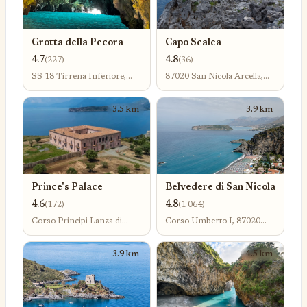
Grotta della Pecora
Capo Scalea
4.7
4.8
(227)
(36)
SS 18 Tirrena Inferiore,
87020 San Nicola Arcella,
87029 Scalea CS, Itálie
Province of Cosenza, Itálie
3.5 km
3.9 km
Prince's Palace
Belvedere di San Nicola
4.6
4.8
(172)
(1 064)
Corso Principi Lanza di
Corso Umberto I, 87020
Trabia, 87020 San Nicola
San Nicola Arcella CS, Itálie
Arcella CS, Itálie
3.9 km
4.5 km