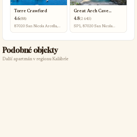
Torre Crawford
Great Arch Cave
(Grotta del Saraceno)
4.6
4.8
(88)
(2 645)
87020 San Nicola Arcella,
SP1, 87020 San Nicola
Province of Cosenza, Itálie
Arcella CS, Itálie
Podobné objekty
Další apartmán v regionu Kalábrie