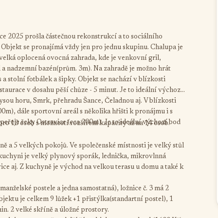
e 2025 prošla částečnou rekonstrukcí a to sociálního
Objekt se pronajímá vždy jen pro jednu skupinu. Chalupa je
 velká oplocená ovocná zahrada, kde je venkovní gril,
l a nadzemní bazén(prům. 3m). Na zahradě je možno hrát
 a stolní fotbálek a šipky. Objekt se nachází v blízkosti
taurace v dosahu pěší chůze - 5 minut. Je to ideální výchozí
 Lysou horu, Smrk, přehradu Šance, Čeladnou aj. V blízkosti
m), dále sportovní areál s několika hřišti k pronájmu i s
 peřeje řeky Ostravice (cca 200m). Je to ideální výchozí bod
o 10 osob s možností rozšíření kapacity až na 14 osob.
ě a 5 velkých pokojů. Ve společenské místnosti je velký stůl
 V kuchyni je velký plynový sporák, lednička, mikrovlnná
ice aj. Z kuchyně je východ na velkou terasu u domu a také k
1 manželské postele a jedna samostatná), ložnice č. 3 má 2
jektu je celkem 9 lůžek +1 přistýlka(standartní postel), 1
in. 2 velké skříně a úložné prostory.