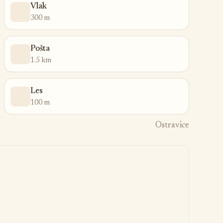
Vlak
300 m
Pošta
1.5 km
Les
100 m
Ostravice