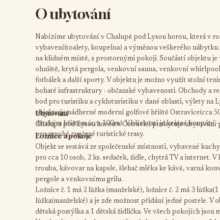
O ubytování
Nabízíme ubytování v Chalupě pod Lysou horou, která v roc
vybavení(toalety, koupelna) a výměnou veškerého nábytku. 
na klidném místě, s prostornými pokoji. Součástí objektu je
ohniště, krytá pergola, venkovní sauna, venkovní whirlpoo
fotbálek a další sporty. V objektu je možno využít stolní tenis
bohaté infrastruktury - občanské vybavenosti. Obchody a res
bod pro turistiku a cykloturistiku v dané oblasti, výlety na
Ubytování
objektu je nádherné moderní golfové hřiště Ostravice(cca 500
dětským hřištěm (cca 100m). V blízkosti je krásné koupání -
Chalupa pod Lysou horou v Ostravici poskytuje ubytování pr
pro mnohé značené turistické trasy.
Ložnice a pokoje
Objekt se sestává ze společenské místnosti, vybavené kuchyn
pro cca 10 osob, 2 ks. sedaček, židle, chytrá TV a internet.
trouba, kávovar na kapsle, šlehač mléka ke kávě, varná konv
pergole a venkovnímu grilu.
Ložnice č. 1 má 2 lůžka (manželské), ložnice č. 2 má 3 lůžka(
lůžka(manželské) a je zde možnost přidání jedné postele. V ob
dětská postýlka a 1 dětská židlička. Ve všech pokojích jsou m