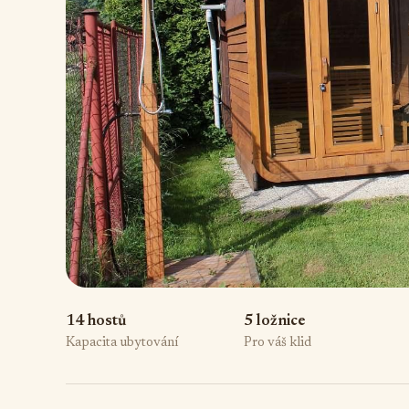
14 hostů
5 ložnice
Kapacita ubytování
Pro váš klid