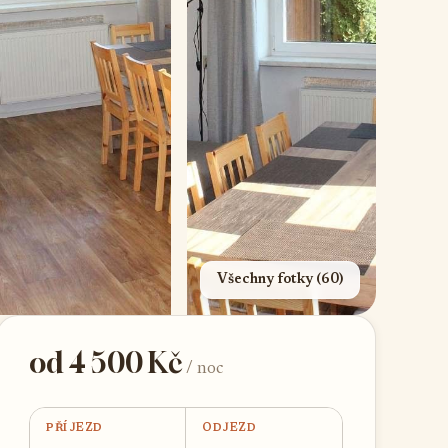
Všechny fotky (60)
od 4 500 Kč
/ noc
PŘÍJEZD
ODJEZD