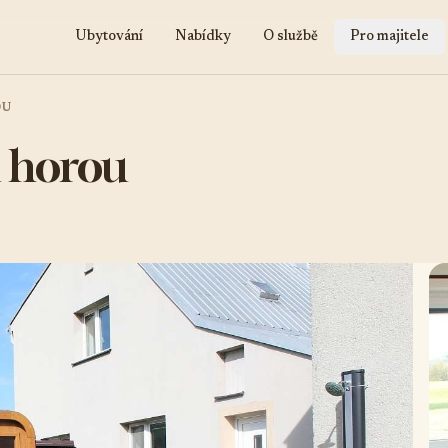
Ubytování
Nabídky
O službě
Pro majitele
OU
 horou