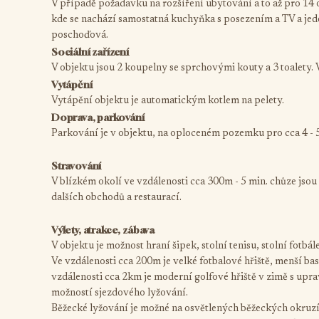
V případě požadavku na rozšíření ubytování a to až pro 14 
kde se nachází samostatná kuchyňka s posezením a TV a jeden
poschoďová.
Sociální zařízení
V objektu jsou 2 koupelny se sprchovými kouty a 3 toalety. 
Vytápění
Vytápění objektu je automatickým kotlem na pelety.
Doprava, parkování
Parkování je v objektu, na oploceném pozemku pro cca 4 - 5
Stravování
V blízkém okolí ve vzdálenosti cca 300m - 5 min. chůze jso
dalších obchodů a restaurací.
Výlety, atrakce, zábava
V objektu je možnost hraní šipek, stolní tenisu, stolní fotbá
Ve vzdálenosti cca 200m je velké fotbalové hřiště, menší ba
vzdálenosti cca 2km je moderní golfové hřiště v zimě s upr
možností sjezdového lyžování.
Běžecké lyžování je možné na osvětlených běžeckých okruzíc