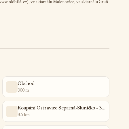
ww. skibílá. cz), ve skiareálu Malenovice, ve skiareálu Gruň
Obchod
300 m
Koupání Ostravice Sepatná-Sluníčko - 3,5km, Agua park Olešná
3.5 km