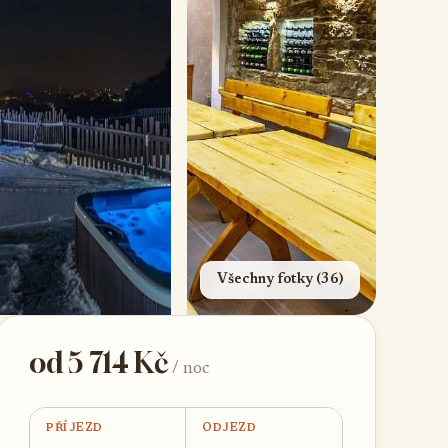
Všechny fotky (36)
od 5 714 Kč
/ noc
PŘÍJEZD
ODJEZD