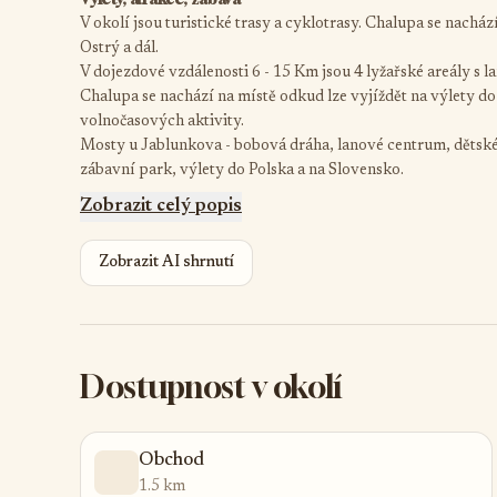
V okolí jsou turistické trasy a cyklotrasy. Chalupa se nachá
Ostrý a dál.
V dojezdové vzdálenosti 6 - 15 Km jsou 4 lyžařské areály s 
Chalupa se nachází na místě odkud lze vyjíždět na výlety do
volnočasových aktivity.
Mosty u Jablunkova - bobová dráha, lanové centrum, dětské
zábavní park, výlety do Polska a na Slovensko.
Zobrazit celý popis
Zobrazit AI shrnutí
Dostupnost v okolí
Obchod
1.5 km