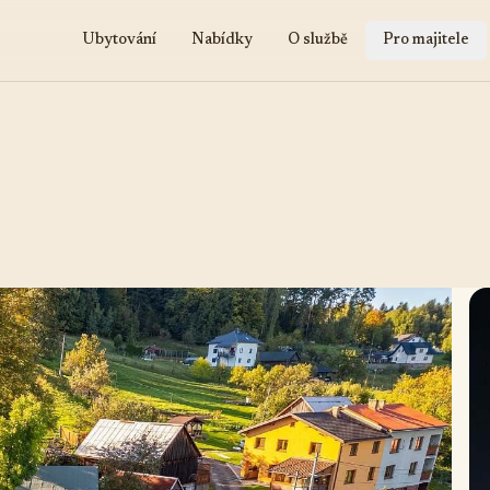
Ubytování
Nabídky
O službě
Pro majitele