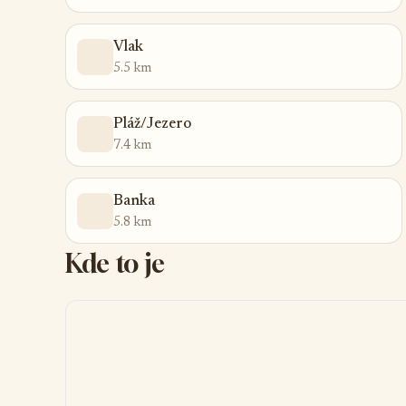
Vlak
5.5 km
Pláž/Jezero
7.4 km
Banka
5.8 km
Kde to je