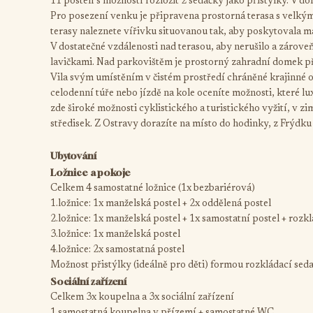
11 postelí s možností rozložit 2 sedačky jako přistýlky. V d
Pro posezení venku je připravena prostorná terasa s velk
terasy naleznete vířivku situovanou tak, aby poskytovala 
V dostatečné vzdálenosti nad terasou, aby nerušilo a zárove
lavičkami. Nad parkovištěm je prostorný zahradní domek p
Vila svým umístěním v čistém prostředí chráněné krajinné 
celodenní túře nebo jízdě na kole oceníte možnosti, které l
zde široké možnosti cyklistického a turistického vyžití, v z
středisek. Z Ostravy dorazíte na místo do hodinky, z Frýdku 
Ubytování
Ložnice a pokoje
Celkem 4 samostatné ložnice (1x bezbariérová)
1.ložnice: 1x manželská postel + 2x oddělená postel
2.ložnice: 1x manželská postel + 1x samostatní postel + rozk
3.ložnice: 1x manželská postel
4.ložnice: 2x samostatná postel
Možnost přistýlky (ideálně pro děti) formou rozkládací sed
Sociální zařízení
Celkem 3x koupelna a 3x sociální zařízení