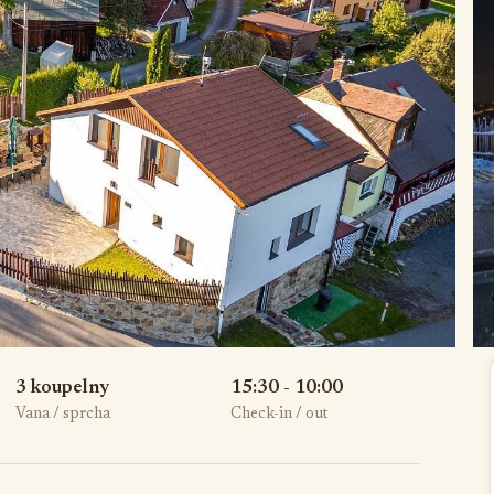
3 koupelny
15:30 - 10:00
Vana / sprcha
Check-in / out