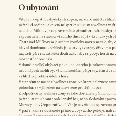
O ubytování
Vítejte na úpatí beskydských kopců, na které můžete shlíže
přáteli či rodinou okořeněné špetkou luxusu a wellness záž
nad obcí Milíkov je to pravé místo přesně pro vás. Poskytne
zapomenete na starosti všedního dne, ať již v kruhu svých bl
Chata nad Milíkovem je architektonicky navržena tak, aby c
hlavní dominantou vzhledu jsou prvky tvořeny dřevem a písko
majitelé při rekonstrukci dbali na to, aby se pobyt hostů na
možností odpočinku.
V domě je velký obývací pokoj, do kterého je zakomponova
nebo nápojů mohli být všichni součástí přípravy. Hned vedle
výhled na protější údolí a hory.
V suterénu se nachází wellness zóna, ve které naleznete sau
pokochat se výhledem na nasvícené protější kopce.
Z odpočívárny wellness zóny se také dostanete přímo do mo
přáteli, ať už u hraní společenský her, nebo sledování spor
Moravy ani výčepní zařízení. Vše je navrženo a upraveno 
V patře, kam se dostanete přímo z obývacího pokoje, nalezn