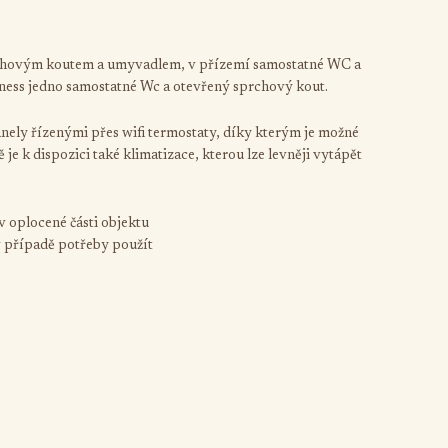
prchovým koutem a umyvadlem, v přízemí samostatné WC a
ess jedno samostatné Wc a otevřený sprchový kout.
ely řízenými přes wifi termostaty, díky kterým je možné
je k dispozici také klimatizace, kterou lze levněji vytápět
 oplocené části objektu
v případě potřeby použít