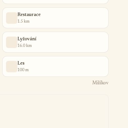
Restaurace
1.5 km
Lyžování
16.0 km
Les
100 m
Milíkov