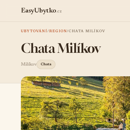
EasyUbytko
.cz
UBYTOVÁNÍ
/
REGION
/
CHATA MILÍKOV
Chata Milíkov
Milíkov
Chata