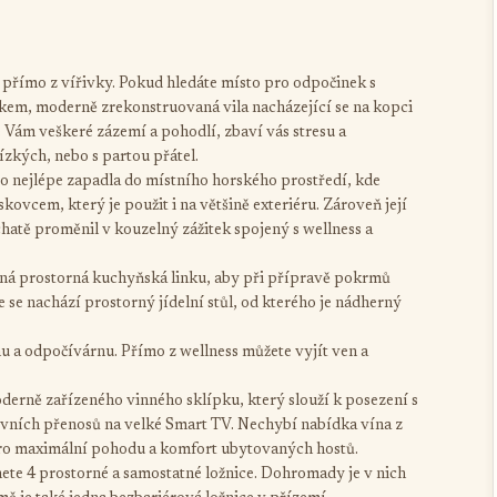
t přímo z vířivky. Pokud hledáte místo pro odpočinek s
itkem, moderně zrekonstruovaná vila nacházející se na kopci
 Vám veškeré zázemí a pohodlí, zbaví vás stresu a
ízkých, nebo s partou přátel.
o nejlépe zapadla do místního horského prostředí, kde
vcem, který je použit i na většině exteriéru. Zároveň její
 chatě proměnil v kouzelný zážitek spojený s wellness a
ná prostorná kuchyňská linku, aby při přípravě pokrmů
 se nachází prostorný jídelní stůl, od kterého je nádherný
nu a odpočívárnu. Přímo z wellness můžete vyjít ven a
derně zařízeného vinného sklípku, který slouží k posezení s
tovních přenosů na velké Smart TV. Nechybí nabídka vína z
pro maximální pohodu a komfort ubytovaných hostů.
ete 4 prostorné a samostatné ložnice. Dohromady je v nich