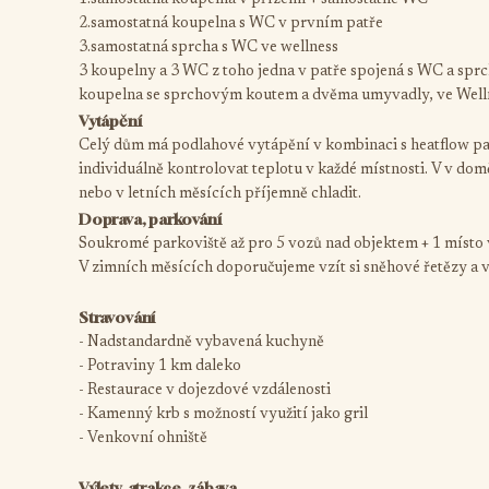
1.samostatná koupelna v přízemí + samostatné WC
2.samostatná koupelna s WC v prvním patře
3.samostatná sprcha s WC ve wellness
3 koupelny a 3 WC z toho jedna v patře spojená s WC a s
koupelna se sprchovým koutem a dvěma umyvadly, ve Welln
Vytápění
Celý dům má podlahové vytápění v kombinaci s heatflow pan
individuálně kontrolovat teplotu v každé místnosti. V v domě 
nebo v letních měsících příjemně chladit.
Doprava, parkování
Soukromé parkoviště až pro 5 vozů nad objektem + 1 místo v
V zimních měsících doporučujeme vzít si sněhové řetězy a 
Stravování
- Nadstandardně vybavená kuchyně
- Potraviny 1 km daleko
- Restaurace v dojezdové vzdálenosti
- Kamenný krb s možností využití jako gril
- Venkovní ohniště
Výlety, atrakce, zábava