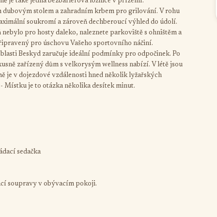
omě je také jedna bezbariérová ložnice v přízemí.
ým dubovým stolem a zahradním krbem pro grilování. V rohu
maximální soukromí a zároveň dechberoucí výhled do údolí.
ň nebylo pro hosty daleko, naleznete parkoviště s ohništěm a
řipravený pro úschovu Vašeho sportovního náčiní.
oblasti Beskyd zaručuje ideální podmínky pro odpočinek. Po
uxusně zařízený dům s velkorysým wellness nabízí. V létě jsou
imě je v dojezdové vzdálenosti hned několik lyžařských
- Místku je to otázka několika desítek minut.
ládací sedačka
ací soupravy v obývacím pokoji.