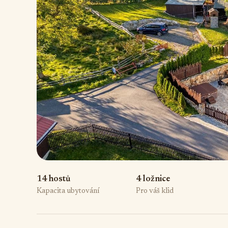
14 hostů
4 ložnice
Kapacita ubytování
Pro váš klid