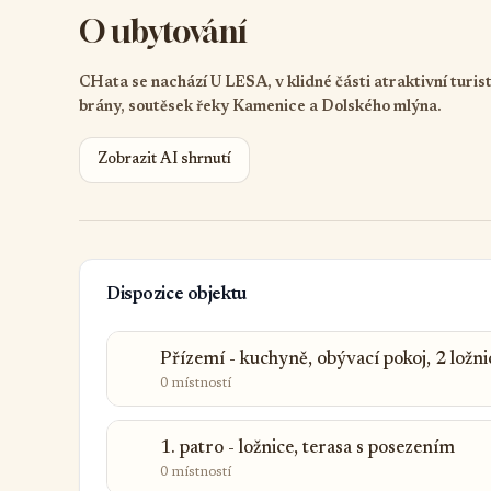
O ubytování
CHata se nachází U LESA, v klidné části atraktivní turi
brány, soutěsek řeky Kamenice a Dolského mlýna.
Zobrazit AI shrnutí
Dispozice objektu
Přízemí - kuchyně, obývací pokoj, 2 ložn
0 místností
1. patro - ložnice, terasa s posezením
0 místností