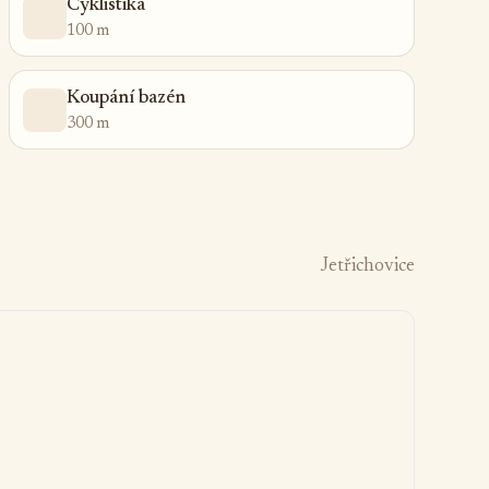
Cyklistika
100 m
Koupání bazén
300 m
Jetřichovice