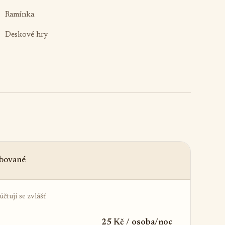
Ramínka
Deskové hry
řebované
čtují se zvlášť
25 Kč / osoba/noc