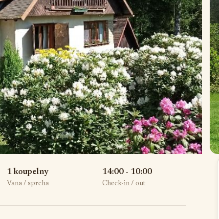
1 koupelny
14:00 - 10:00
Vana / sprcha
Check-in / out