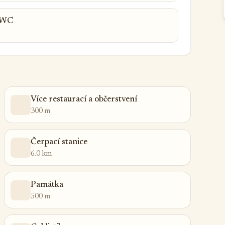
, WC
Více restaurací a občerstvení
300 m
Čerpací stanice
6.0 km
Památka
500 m