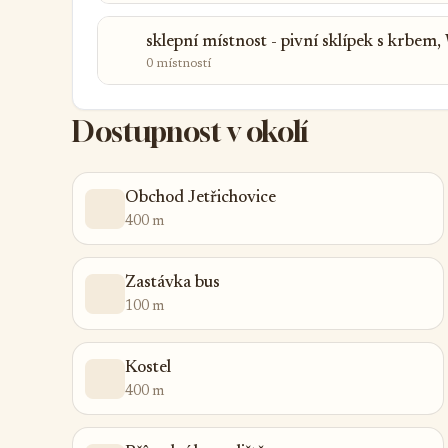
sklepní místnost - pivní sklípek s krbem
0 místností
Dostupnost v okolí
Obchod Jetřichovice
400 m
Zastávka bus
100 m
Kostel
400 m