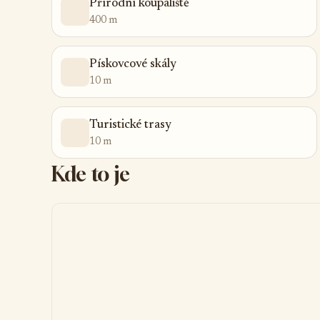
Přîrodní koupaliště
400 m
Pískovcové skály
10 m
Turistické trasy
10 m
Kde to je