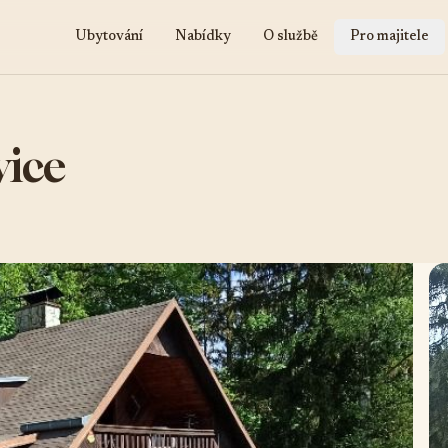
Ubytování
Nabídky
O službě
Pro majitele
vice