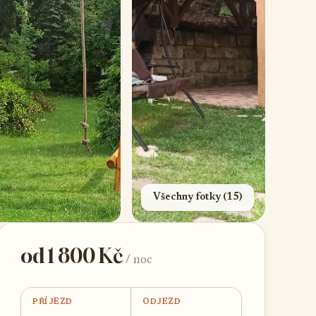
Všechny fotky (15)
od 1 800 Kč
/ noc
PŘÍJEZD
ODJEZD