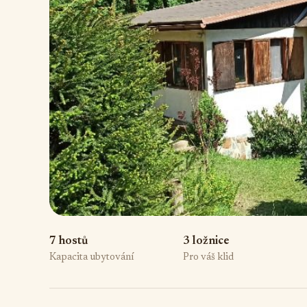
7 hostů
3 ložnice
Kapacita ubytování
Pro váš klid