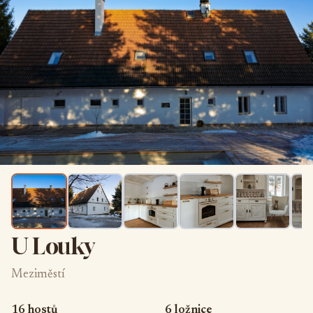
U Louky
Meziměstí
16 hostů
6 ložnice