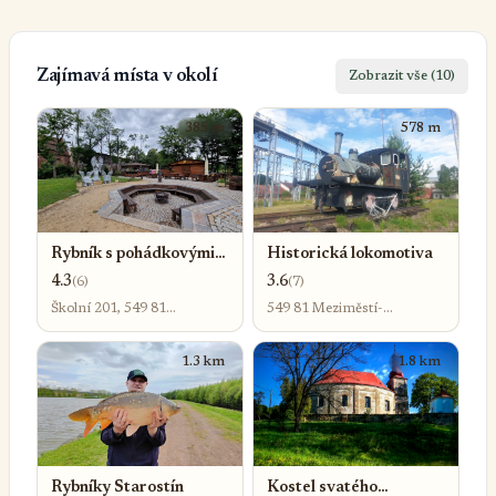
Zajímavá místa v okolí
Zobrazit vše (10)
385 m
578 m
Rybník s pohádkovými
Historická lokomotiva
sochami
4.3
3.6
(6)
(7)
Školní 201, 549 81
549 81 Meziměstí-
Meziměstí u Broumova 1
Meziměstí u Broumova 1
1.3 km
1.8 km
Rybníky Starostín
Kostel svatého