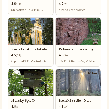
Michaela archanděla
4.8
4.7
(71)
(24)
Starostín 467, 549 83
549 82 Vernéřovice
Starostín-Meziměstí u
Broumova 3
2.1 km
4.0 km
Kostel svatého Jakuba
Polana pod czerwoną
Většího
skałą
4.5
4.5
(31)
(34)
č. p. 1, 549 83 Meziměstí-
58-350 Mieroszów, Polsko
Meziměstí u Broumova 3
4.2 km
4.5 km
Honský Špičák
Honské sedlo - Na
Pasách
4.3
4.1
(6)
(35)