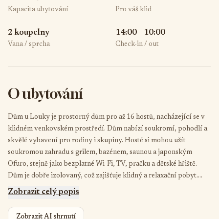
Kapacita ubytování
Pro váš klid
2 koupelny
14:00 - 10:00
Vana / sprcha
Check-in / out
O ubytování
Dům u Louky je prostorný dům pro až 16 hostů, nacházející se v
klidném venkovském prostředí. Dům nabízí soukromí, pohodlí a
skvělé vybavení pro rodiny i skupiny. Hosté si mohou užít
soukromou zahradu s grilem, bazénem, saunou a japonským
Ofuro, stejně jako bezplatné Wi-Fi, TV, pračku a dětské hřiště.
Dům je dobře izolovaný, což zajišťuje klidný a relaxační pobyt.
Ideální pro skupinové výlety, víkendové pobyty a odpočinek v
Zobrazit celý popis
přírodě.
Zobrazit AI shrnutí