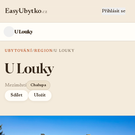
EasyUbytko
Přihlásit se
.cz
U Louky
UBYTOVÁNÍ
/
REGION
/
U LOUKY
U Louky
Meziměstí
Chalupa
Sdílet
Uložit