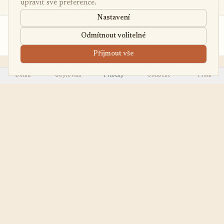
upravit své preference.
Nastavení
od 15 000 Kč
Poptávka
Odmítnout volitelné
/noc
Přijmout vše
Domů
Ubytování
Příběhy
Oblíbené
Profil
EasyUbytko
OBJEVOVAT
.cz
Všechna ubytování
Váš průvodce po
First Minute
nejútulnějších chalupách,
Last Minute
chatách a apartmánech v
Regiony
Česku.
TYPY
PRO HOSTITELE