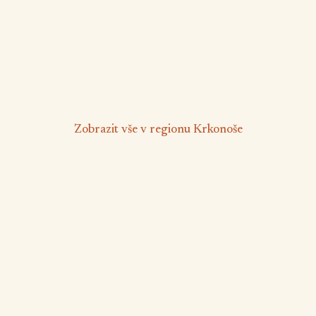
8 osob
2 ložnice
❄️
🛁
🏊
🏊
Klimatizace
Vířivka
Venkovní bazén
Bazén
od 7 900 Kč
/ noc
Zobrazit vše v regionu Krkonoše