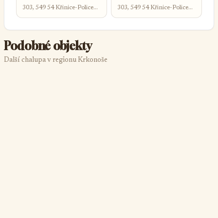
303, 549 54 Křinice-Police
303, 549 54 Křinice-Police
nad Metují
nad Metují
Podobné objekty
Další chalupa v regionu Krkonoše
-15%