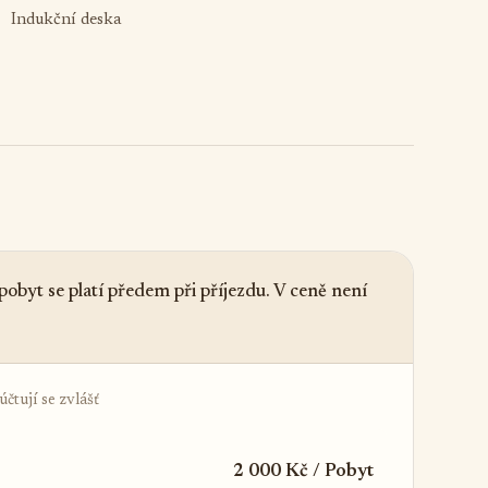
Indukční deska
obyt se platí předem při příjezdu. V ceně není
čtují se zvlášť
2 000 Kč / Pobyt