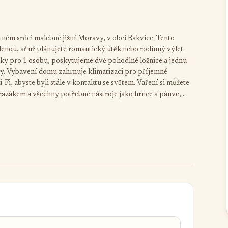
tném srdci malebné jižní Moravy, v obci Rakvice. Tento
enou, ať už plánujete romantický útěk nebo rodinný výlet.
lky pro 1 osobu, poskytujeme dvě pohodlné ložnice a jednu
y. Vybavení domu zahrnuje klimatizaci pro příjemné
Fi, abyste byli stále v kontaktu se světem. Vaření si můžete
mrazákem a všechny potřebné nástroje jako hrnce a pánve,
á zastřešená terasa s venkovním posezením a grilem, ideální
těšit na blízké cyklostezky a turistické trasy, které vás
aktivity jsou na dosah ruky. Parkování je zdarma a objekt je
rech, takže si můžete užít klidnou a bezpečnou dovolenou.
m ubytování užijete nezapomenutelné chvíle!