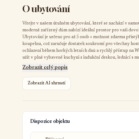
O ubytování
Vítejte v našem útulném ubytování, které se nachází v samo
moderně zařízený dům nabízí ideální prostor pro vaši dovol
Ubytování je určeno pro až 5 osob + možnost zdarma přistý
koupelnu, což zaručuje dostatek soukromí pro všechny host
ochlazení během horkých letních dnů a rychlý přístup na Wi-
užít v plně vybavené kuchyni s indukční deskou, lednicí s 
olej, sůl a pepř máme také k dispozici. O relaxaci se postar
Zobrazit celý popis
pro večerní barbecue s rodinou nebo přáteli. Navíc se můžete 
provedou překrásnou přírodou této oblasti. Koupání a další 
Zobrazit AI shrnutí
nekuřácký s bezpečnostními kamerami ve venkovních prosto
Těšíme se na vaši návštěvu a jsme přesvědčeni, že si v naše
Dispozice objektu