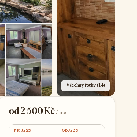
Všechny fotky (14)
od 2 500 Kč
/ noc
PŘÍJEZD
ODJEZD