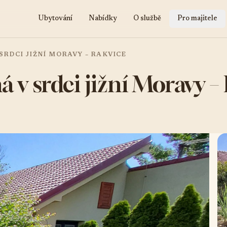
Ubytování
Nabídky
O službě
Pro majitele
SRDCI JIŽNÍ MORAVY – RAKVICE
á v srdci jižní Moravy –