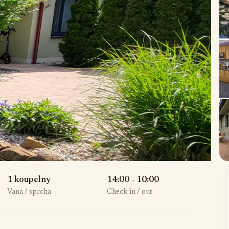
1 koupelny
14:00 - 10:00
Vana / sprcha
Check-in / out