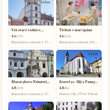
1.6 km
1.7 km
Věž staré radnice,
Třeboň v marcipánu
Masarykovo náměstí,
4.6
4.6
(177)
(553)
Třeboň
Masarykovo námesti 1, 379
Masarykovo námesti 103,
01 Třeboň
379 01 Třeboň-Třeboň I
1.7 km
1.7 km
Masarykovo Náměstí,
Kostel sv. Jiljí a Panny
Třeboň
Marie Královny
4.8
4.8
(159)
(86)
Masarykovo námesti 2, 379
Husova 142, 379 01 Třeboň
01 Třeboň
1.8 km
1.8 km