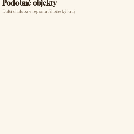
Podobné objekty
Další chalupa v regionu Jihočeský kraj
Chalupa Slunečná
Želnava