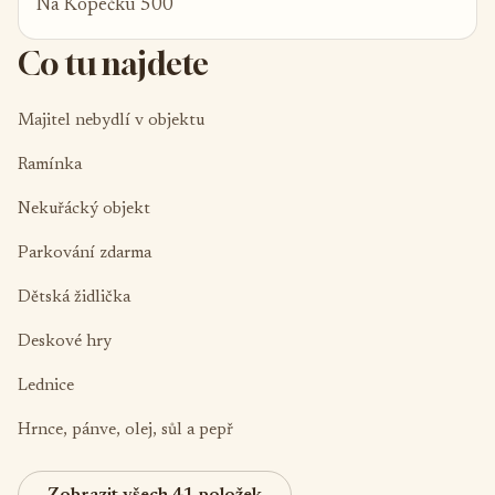
Na Kopečku 500
Co tu najdete
Majitel nebydlí v objektu
Ramínka
Nekuřácký objekt
Parkování zdarma
Dětská židlička
Deskové hry
Lednice
Hrnce, pánve, olej, sůl a pepř