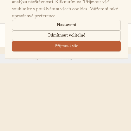
analýzu návštěvnosti. Kliknutím na "Přijmout vše"
souhlasíte s používáním všech cookies. Můžete si také
upravit své preference.
Nastavení
od 6 900 Kč
Poptávka
Odmítnout volitelné
/noc
Přijmout vše
Domů
Ubytování
Příběhy
Oblíbené
Profil
EasyUbytko
OBJEVOVAT
.cz
Všechna ubytování
Váš průvodce po
First Minute
nejútulnějších chalupách,
Last Minute
chatách a apartmánech v
Regiony
Česku.