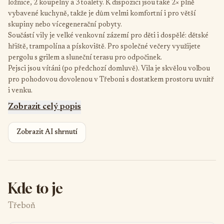
ložnice, 2 koupelny a 3 toalety. K dispozici jsou také 2× plně
vybavené kuchyně, takže je dům velmi komfortní i pro větší
skupiny nebo vícegenerační pobyty.
Součástí vily je velké venkovní zázemí pro děti i dospělé: dětské
hřiště, trampolína a pískoviště. Pro společné večery využijete
pergolu s grilem a sluneční terasu pro odpočinek.
Pejsci jsou vítáni (po předchozí domluvě). Vila je skvělou volbou
pro pohodovou dovolenou v Třeboni s dostatkem prostoru uvnitř
i venku.
Zobrazit celý popis
Zobrazit AI shrnutí
Kde to je
Třeboň