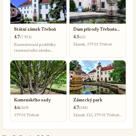
Státní zámek Třeboň
Dům přírody Třeboňska
– House of Nature –
4.7
4.5
(7 951)
(65)
Haus der Natur
Zámek, 379 01 Třeboň
Komentované prohlídky
renesančního zámku
s okázalými interiéry,
obklopeného anglickými
1.9 km
1.9 km
zahradami.
Komenského sady
Zámecký park
4.6
4.7
(269)
(541)
379 01 Třeboň
Zámek 115, 379 01 Třeboň-
Třeboň I