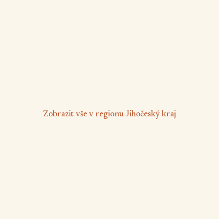
Láz
5 osob
1 ložnice
❄️
🅿️
📶
Klimatizace
Parkování zdarma
Wifi
Nekuřácký objekt
od 1 600 Kč
/ noc
Zobrazit vše v regionu Jihočeský kraj