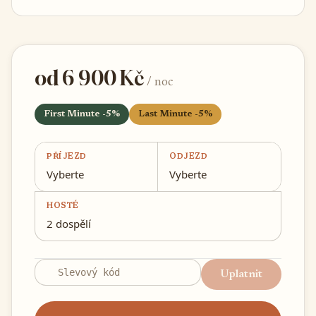
od 6 900 Kč
/ noc
First Minute -5%
Last Minute -5%
PŘÍJEZD
ODJEZD
Vyberte
Vyberte
HOSTÉ
2 dospělí
Uplatnit