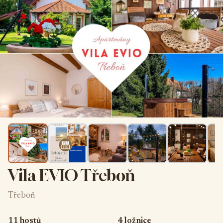
Vila EVIO Třeboň
Třeboň
11 hostů
4 ložnice