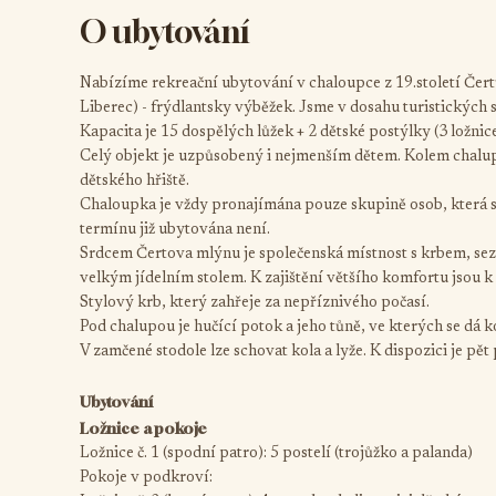
O ubytování
Nabízíme rekreační ubytování v chaloupce z 19.století Čert
Liberec) - frýdlantsky výběžek. Jsme v dosahu turistických s
Kapacita je 15 dospělých lůžek + 2 dětské postýlky (3 ložnice
Celý objekt je uzpůsobený i nejmenším dětem. Kolem chalup
dětského hřiště.
Chaloupka je vždy pronajímána pouze skupině osob, která si
termínu již ubytována není.
Srdcem Čertova mlýnu je společenská místnost s krbem, se
velkým jídelním stolem. K zajištění většího komfortu jsou k 
Stylový krb, který zahřeje za nepříznivého počasí.
Pod chalupou je hučící potok a jeho tůně, ve kterých se dá 
V zamčené stodole lze schovat kola a lyže. K dispozici je pě
Ubytování
Ložnice a pokoje
Ložnice č. 1 (spodní patro): 5 postelí (trojůžko a palanda)
Pokoje v podkroví: