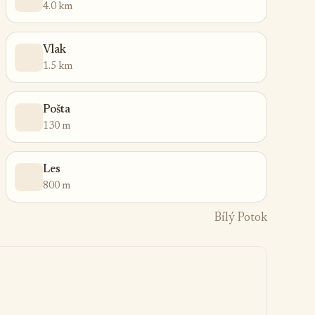
4.0 km
Vlak
1.5 km
Pošta
130 m
Les
800 m
Bílý Potok