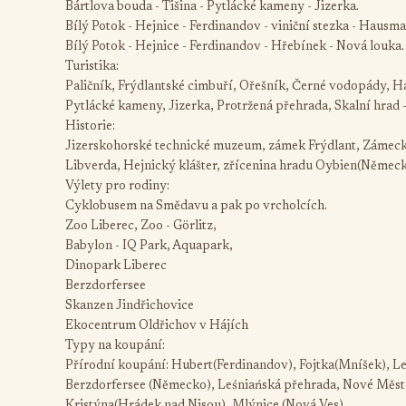
Bártlova bouda - Tišina - Pytlácké kameny - Jizerka.
Bílý Potok - Hejnice - Ferdinandov - viniční stezka - Hausm
Bílý Potok - Hejnice - Ferdinandov - Hřebínek - Nová louka.
Turistika:
Paličník, Frýdlantské cimbuří, Ořešník, Černé vodopády, Haj
Pytlácké kameny, Jizerka, Protržená přehrada, Skalní hrad -
Historie:
Jizerskohorské technické muzeum, zámek Frýdlant, Zámecký
Libverda, Hejnický klášter, zřícenina hradu Oybien(Němec
Výlety pro rodiny:
Cyklobusem na Smědavu a pak po vrcholcích.
Zoo Liberec, Zoo - Görlitz,
Babylon - IQ Park, Aquapark,
Dinopark Liberec
Berzdorfersee
Skanzen Jindřichovice
Ekocentrum Oldřichov v Hájích
Typy na koupání:
Přírodní koupání: Hubert(Ferdinandov), Fojtka(Mníšek), Les
Berzdorfersee (Německo), Leśniańská přehrada, Nové Měs