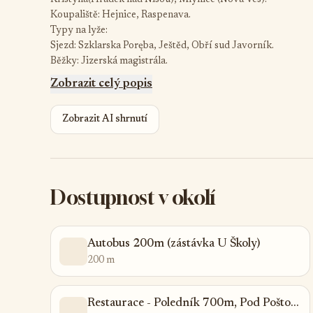
Kristýna(Hrádek nad Nisou), Mlýnice (Nová Ves).
Koupaliště: Hejnice, Raspenava.
Typy na lyže:
Sjezd: Szklarska Poręba, Ještěd, Obří sud Javorník.
Běžky: Jizerská magistrála.
Zobrazit celý popis
Zobrazit AI shrnutí
Dostupnost v okolí
Autobus 200m (zástávka U Školy)
200 m
Restaurace - Poledník 700m, Pod Poštou130m, Dělnický Dům 2,5km