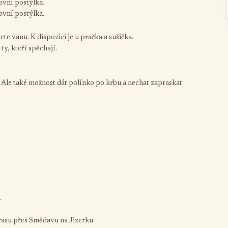
tovní postýlka.
tovní postýlka.
te vanu. K dispozici je u pračka a sušička.
y, kteří spěchají.
 Ale také možnost dát polínko po krbu a nechat zapraskat
.
rasu přes Smědavu na Jizerku.