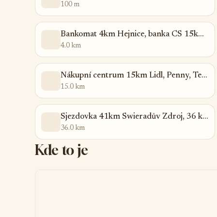
100 m
Bankomat 4km Hejnice, banka CS 15km Frýdlant
4.0 km
Nákupní centrum 15km Lidl, Penny, Tesco Frýdlant
15.0 km
Sjezdovka 41km Swieradův Zdroj, 36 km Jested Ski areal
36.0 km
Kde to je