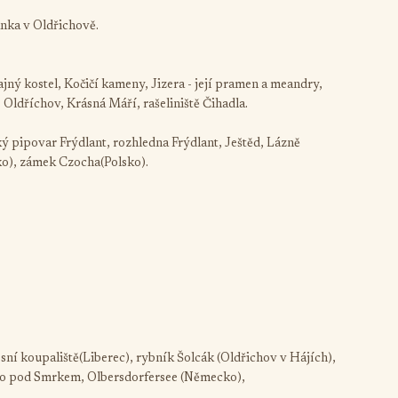
anka v Oldřichově.
ný kostel, Kočičí kameny, Jizera - její pramen a meandry,
 Oldříchov, Krásná Máří, rašeliniště Čihadla.
 pipovar Frýdlant, rozhledna Frýdlant, Ještěd, Lázně
ko), zámek Czocha(Polsko).
ní koupaliště(Liberec), rybník Šolcák (Oldřichov v Hájích),
to pod Smrkem, Olbersdorfersee (Německo),