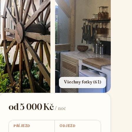
Všechny fotky (61)
od 5 000 Kč
/ noc
PŘÍJEZD
ODJEZD