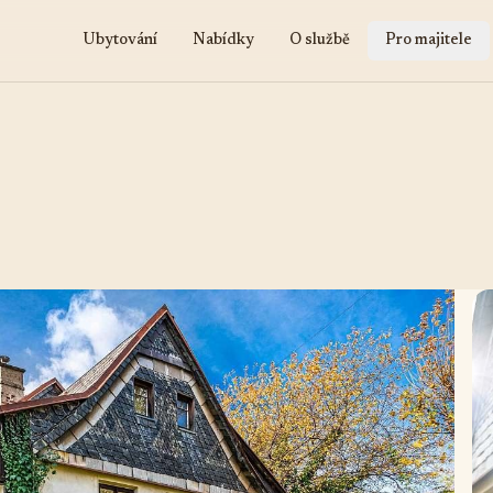
Ubytování
Nabídky
O službě
Pro majitele