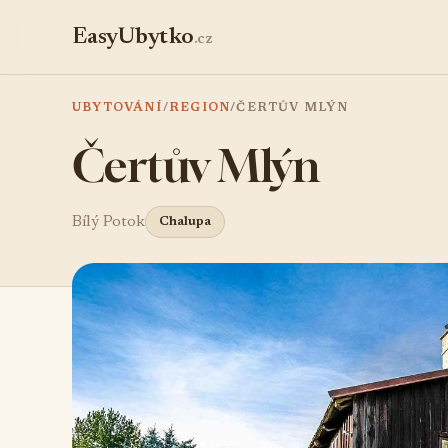
EasyUbytko
.cz
UBYTOVÁNÍ
/
REGION
/
ČERTŮV MLÝN
Čertův Mlýn
Bílý Potok
Chalupa