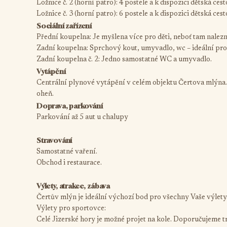
Ložnice č. 2 (horní patro): 4 postele a k dispozici dětská ces
Ložnice č. 3 (horní patro): 6 postele a k dispozici dětská ces
Sociální zařízení
Přední koupelna: Je myšlena více pro děti, neboť tam nalezne
Zadní koupelna: Sprchový kout, umyvadlo, wc – ideální pro t
Zadní koupelna č. 2: Jedno samostatné WC a umyvadlo.
Vytápění
Centrální plynové vytápění v celém objektu Čertova mlýna.
oheň.
Doprava, parkování
Parkování až 5 aut u chalupy
Stravování
Samostatné vaření.
Obchod i restaurace.
Výlety, atrakce, zábava
Čertův mlýn je ideální výchozí bod pro všechny Vaše výlety
Výlety pro sportovce:
Celé Jizerské hory je možné projet na kole. Doporučujeme t