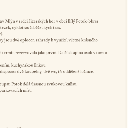
ův Mlýn v srdci Jizerských hor v obci Bílý Potok (okres
tezek, cyklotras či běžeckých tras.
).
y jsou dvě oplocen zahrady k využití, včetně krásného
 termín rezervovala jako první. Další skupina osob v tomto
zením, kuchyňskou linkou
dispozici dvě koupelny, dvě wc, tři oddělené ložnice.
koupat. Potok dělá úžasnou zvukovou kulisu.
t parkovacích míst.