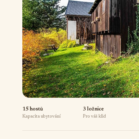
15 hostů
3 ložnice
Kapacita ubytování
Pro váš klid