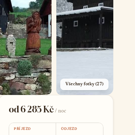
Všechny fotky (27)
od 6 285 Kč
/ noc
PŘÍJEZD
ODJEZD