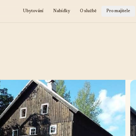
Ubytování
Nabídky
O službě
Pro majitele