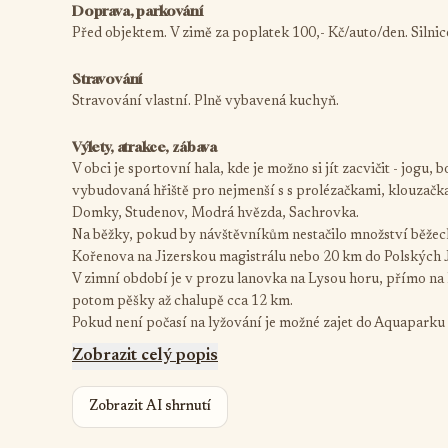
Doprava, parkování
Před objektem. V zimě za poplatek 100,- Kč/auto/den. Silnic
Stravování
Stravování vlastní. Plně vybavená kuchyň.
Výlety, atrakce, zábava
V obci je sportovní hala, kde je možno si jít zacvičit - jogu, 
vybudovaná hřiště pro nejmenší s s prolézačkami, klouzačk
Domky, Studenov, Modrá hvězda, Sachrovka.
Na běžky, pokud by návštěvníkům nestačilo množství běžeck
Kořenova na Jizerskou magistrálu nebo 20 km do Polských J
V zimní období je v prozu lanovka na Lysou horu, přímo na h
potom pěšky až chalupě cca 12 km.
Pokud není počasí na lyžování je možné zajet do Aquaparku 
Zobrazit celý popis
Zobrazit AI shrnutí