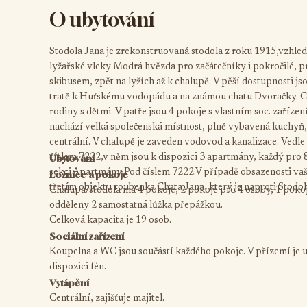
O ubytování
Stodola Jana je zrekonstruovaná stodola z roku 1915,vzhled
lyžařské vleky Modrá hvězda pro začátečníky i pokročilé, pr
skibusem, zpět na lyžích až k chalupě. V pěší dostupnosti j
tratě k Huťskému vodopádu a na známou chatu Dvoračky. Ch
rodiny s dětmi. V patře jsou 4 pokoje s vlastním soc. zaříz
nachází velká společenská místnost, plně vybavená kuchyň,
centrální. V chalupě je zaveden vodovod a kanalizace. Vedl
Ubytování
číslem 7222,v něm jsou k dispozici 3 apartmány, každý pro 8
sekci Apartmány Pod číslem 7222.V případě obsazenosti vaš
Ložnice a pokoje
třetím objektu roubenka Chata Jana, který je naproti Stodol
Chalupa/stodola má 4 pokoje, 2 pokoje pro 4 osoby, 1 pokoj
odděleny 2 samostatná lůžka přepážkou.
Celková kapacita je 19 osob.
Sociální zařízení
Koupelna a WC jsou součástí každého pokoje. V přízemí je 
dispozici fén.
Vytápění
Centrální, zajišťuje majitel.