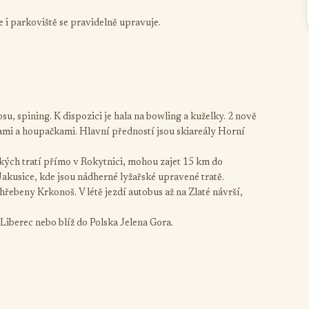
e i parkoviště se pravidelně upravuje.
bosu, spining. K dispozici je hala na bowling a kuželky. 2 nově
ami a houpačkami. Hlavní předností jsou skiareály Horní
ých tratí přímo v Rokytnici, mohou zajet 15 km do
akusice, kde jsou nádherné lyžařské upravené tratě.
řebeny Krkonoš. V létě jezdí autobus až na Zlaté návrší,
Liberec nebo blíž do Polska Jelena Gora.