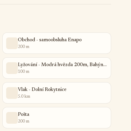
Obchod - samoobsluha Enapo
200 m
Lyžování - Modrá hvězda 200m, Bahýnka 100m, Studenov 1km, Horní domky 2 st.skibusem domky
100 m
Vlak - Dolní Rokytnice
5.0 km
Pošta
200 m