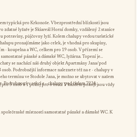
em typická pro Krkonoše. V bezprostřední blízkosti jsou
o zdatné lyžaře je Skiareál Horní domky, vzdálený 2 stanice
sou potraviny, půjčovny lyží. Kolem chalupy vedou turistické
alupu pronajímáme jako celek, je vhodná pro skupiny,
ením - koupelna a WC, celkem pro 19 osob. V přízemí se
 samostatné pánské a dámské WC, lyžárna. Topení je
e chaty se nachází náš druhý objekt Apartmány Jana/pod
 osob. Podrobnější informace naleznete též na e - chalupy v
eho termínu ve Stodole Jana, je možno se ubytovat v našem
e. Podrobnosti v sekci e - chalupy pod číslem 7224.
 pro 5 osob a 1 pokoj pro 6 osob. V každém pokoji jsou vždy
u společenské místnosti samostatné pánské a dámské WC. K