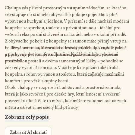
Chalupa vás přivítá prostorným vstupním zádveřím, ze kterého
se vstupuje do útulného obývacího pokoje spojeného s plně
vybavenou kuchyní a jídelnou. V přízemí se dále nachází moderní
koupelna se sprchou, toaletou a privátní saunou – ideální pro
večerní relax po dni stráveném na horách nebo v okolní přírodě.
Z obývacího pokoje i z koupelny se saunou máte přímý vstup na
velkorysou terasu, která nabízí krásný výhled do vzrostlé zeleně
Po dřevěném schodišti se dostanete do prvního patra, kde jsou
a poskytuje prostor pro odpočinek, grilování nebo společné
připraveny dvě komfortní ložnice. Každá z nich je vybavena
posezení.
manželskou postelí a dvěma samostatnými lůžky – pohodlně se
zde tedy vyspí až osm osob. V patře je k dispozici také druhá
koupelna s rohovou vanou a toaletou, která zajišťuje maximální
komfort i pro větší skupiny hostů.
Okolo chalupy se rozprostírá udržovaná a prostorná zahrada,
která je jako stvořená pro dětské hry, letní lenošení a večerní
posezení u ohniště. Je to místo, kde můžete zapomenout na ruch
města a užívat si nerušený klid přírody.
Zobrazit celý popis
Zobrazit AI shrnutí