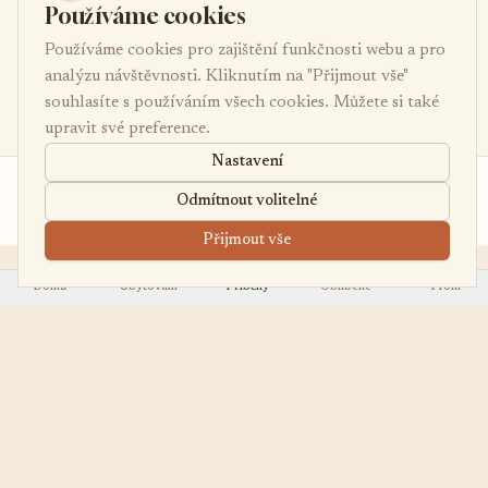
Používáme cookies
Používáme cookies pro zajištění funkčnosti webu a pro
analýzu návštěvnosti. Kliknutím na "Přijmout vše"
souhlasíte s používáním všech cookies. Můžete si také
upravit své preference.
Nastavení
od 5 500 Kč
Poptávka
Odmítnout volitelné
/noc
Přijmout vše
Domů
Ubytování
Příběhy
Oblíbené
Profil
EasyUbytko
OBJEVOVAT
.cz
Všechna ubytování
Váš průvodce po
First Minute
nejútulnějších chalupách,