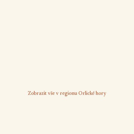
Apartmán Pobyt na Mlýně
Červená Voda
6 osob
2 ložnice
🅿️
📶
Parkování zdarma
Wifi
Deskové hry
Pračka
od 2 200 Kč
/ noc
Zobrazit vše v regionu Orlické hory