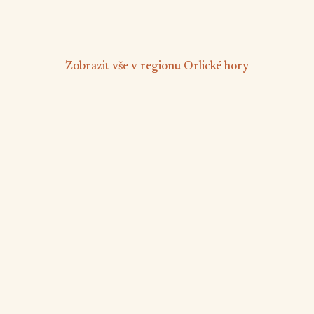
od 2 200 Kč
/ noc
Zobrazit vše v regionu Orlické hory