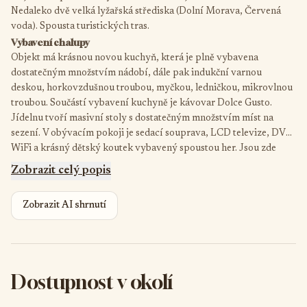
Nedaleko dvě velká lyžařská střediska (Dolní Morava, Červená
voda). Spousta turistických tras.
Vybavení chalupy
Objekt má krásnou novou kuchyň, která je plně vybavena
dostatečným množstvím nádobí, dále pak indukční varnou
deskou, horkovzdušnou troubou, myčkou, ledničkou, mikrovlnou
troubou. Součástí vybavení kuchyně je kávovar Dolce Gusto.
Jídelnu tvoří masivní stoly s dostatečným množstvím míst na
sezení. V obývacím pokoji je sedací souprava, LCD televize, DVD,
WiFi a krásný dětský koutek vybavený spoustou her. Jsou zde
také krbová kamna, které dokreslují užasnou atmosféru. Z
Zobrazit celý popis
obývacího pokoje je vstup na venkovní zastřešenou terasu.
Zobrazit AI shrnutí
Dostupnost v okolí