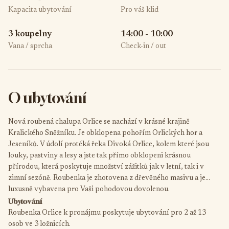
Kapacita ubytování
Pro váš klid
3 koupelny
14:00 - 10:00
Vana / sprcha
Check-in / out
O ubytování
Nová roubená chalupa Orlice se nachází v krásné krajině
Kralického Sněžníku. Je obklopena pohořím Orlických hor a
Jeseníků. V údolí protéká řeka Divoká Orlice, kolem které jsou
louky, pastviny a lesy a jste tak přímo obklopeni krásnou
přírodou, která poskytuje množství zážitků jak v letní, tak i v
zimní sezóně. Roubenka je zhotovena z dřevěného masivu a je
luxusně vybavena pro Vaši pohodovou dovolenou.
Ubytování
Roubenka Orlice k pronájmu poskytuje ubytování pro 2 až 13
osob ve 3 ložnicích.