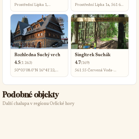
československého
Prostřední Lipka 1,
Prostřední Lipka 1a, 561 69
opevnění z let 1935-38
Prostřední Lipka, 561 69
Králíky
Králíky
4.1 km
4.4 km
Rozhledna Suchý vrch
Singltrek Suchák
4.5
4.7
(1 263)
(169)
50°03'08.0"N 16°41'22,
561 55 Červená Voda-
Orličky 189, 561 55 Orličky
Orličky
Podobné objekty
Další chalupa v regionu Orlické hory