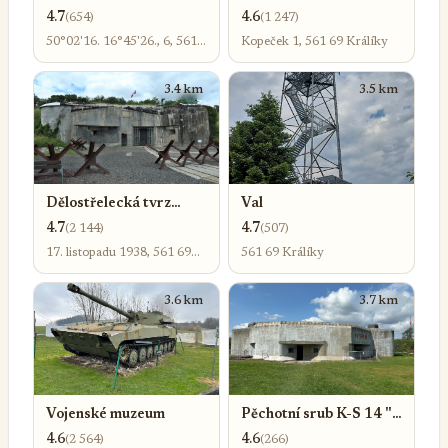
Hedeč
4.7
4.6
(654)
(1 247)
50°02'16. 16°45'26., 6, 561
Kopeček 1, 561 69 Králíky
61 Červená Voda-Červená
Voda 1
3.4 km
3.5 km
Dělostřelecká tvrz
Val
Hůrka
4.7
4.7
(2 144)
(507)
17. listopadu 1938, 561 69
561 69 Králíky
Králíky
3.6 km
3.7 km
Vojenské muzeum
Pěchotní srub K-S 14 "U
Cihelny" - Muzeum
4.6
4.6
(2 564)
(266)