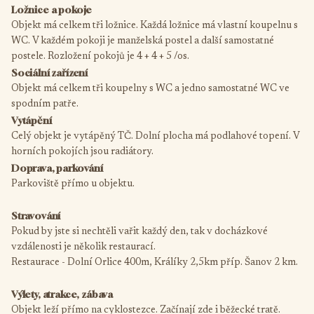
Ložnice a pokoje
Objekt má celkem tři ložnice. Každá ložnice má vlastní koupelnu s
WC. V každém pokoji je manželská postel a další samostatné
postele. Rozložení pokojů je 4 + 4 + 5 /os.
Sociální zařízení
Objekt má celkem tři koupelny s WC a jedno samostatné WC ve
spodním patře.
Vytápění
Celý objekt je vytápěný TČ. Dolní plocha má podlahové topení. V
horních pokojích jsou radiátory.
Doprava, parkování
Parkoviště přímo u objektu.
Stravování
Pokud by jste si nechtěli vařit každý den, tak v docházkové
vzdálenosti je několik restaurací.
Restaurace - Dolní Orlice 400m, Králíky 2,5km příp. Šanov 2 km.
Výlety, atrakce, zábava
Objekt leží přímo na cyklostezce. Začínají zde i běžecké tratě.