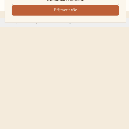
Odmítnout volitelné
/noc
Přijmout vše
Domů
Ubytování
Příběhy
Oblíbené
Profil
EasyUbytko
OBJEVOVAT
.cz
Všechna ubytování
Váš průvodce po
First Minute
nejútulnějších chalupách,
Last Minute
chatách a apartmánech v
Regiony
Česku.
TYPY
PRO HOSTITELE
Vila
Přidat ubytování
Jak to funguje
Penzion
Moje objekty
Chata
Kontakt