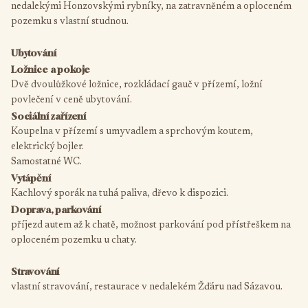
nedalekými Honzovskými rybníky, na zatravněném a oploceném
pozemku s vlastní studnou.
Ubytování
Ložnice a pokoje
Dvě dvoulůžkové ložnice, rozkládací gauč v přízemí, ložní
povlečení v ceně ubytování.
Sociální zařízení
Koupelna v přízemí s umyvadlem a sprchovým koutem,
elektrický bojler.
Samostatné WC.
Vytápění
Kachlový sporák na tuhá paliva, dřevo k dispozici.
Doprava, parkování
příjezd autem až k chatě, možnost parkování pod přístřeškem na
oploceném pozemku u chaty.
Stravování
vlastní stravování, restaurace v nedalekém Žďáru nad Sázavou.