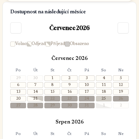
Dostupnost na následující měsíce
Červenec 2026
Volno
Odjezd
Příjezd
Obsazeno
Červenec 2026
Po
Út
St
Čt
Pá
So
Ne
29
30
1
2
3
4
5
6
7
8
9
10
11
12
13
14
15
16
17
18
19
20
21
22
23
24
25
26
27
28
29
30
31
1
2
Srpen 2026
Po
Út
St
Čt
Pá
So
Ne