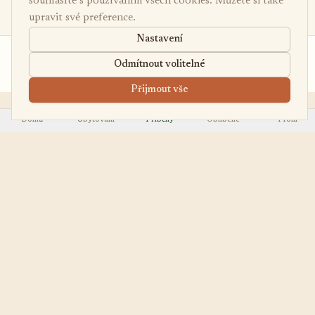
souhlasíte s používáním všech cookies. Můžete si také
upravit své preference.
Nastavení
od 1 200 Kč
Poptávka
Odmítnout volitelné
/noc
Přijmout vše
Domů
Ubytování
Příběhy
Oblíbené
Profil
EasyUbytko
OBJEVOVAT
.cz
Všechna ubytování
Váš průvodce po
First Minute
nejútulnějších chalupách,
Last Minute
chatách a apartmánech v
Regiony
Česku.
TYPY
PRO HOSTITELE