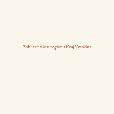
🅿️
📶
Parkování zdarma
Nekuřácký objekt
Wifi
Majitel v objektu
od 1 000 Kč
/ noc
Zobrazit vše v regionu Kraj Vysočina