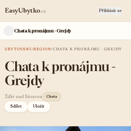
EasyUbytko
Přihlásit se
.cz
Chata k pronájmu - Grejdy
UBYTOVÁNÍ
/
REGION
/
CHATA K PRONÁJMU - GREJDY
Chata k pronájmu -
Grejdy
Žďár nad Sázavou
Chata
Sdílet
Uložit