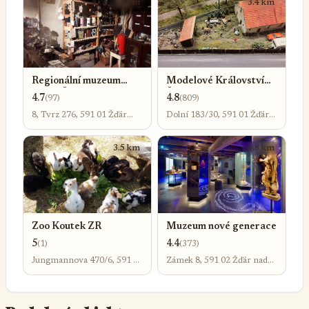
3.2 km
3.4 km
Regionální muzeum
Modelové Království
města Žďáru nad
Žďár z.s.
4.7
4.8
(97)
(809)
Sázavou
8, Tvrz 276, 591 01 Žďár
Dolní 183/30, 591 01 Žďár
nad Sázavou-Žďár nad
nad Sázavou-Žďár nad
Sázavou 1
Sázavou 1
3.5 km
4.8 km
Zoo Koutek ZR
Muzeum nové generace
5
4.4
(1)
(373)
Jungmannova 470/6, 591 01
Zámek 8, 591 02 Žďár nad
Žďár nad Sázavou-Žďár nad
Sázavou-Žďár nad Sázavou
Sázavou 5
2