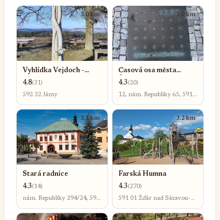
3.0 km
3.0 km
Vyhlídka Vejdoch -
Časová osa města
Strom života
Žďáru nad Sázavou
4.8
4.3
(31)
(20)
592 32 Jámy
12, nám. Republiky 65, 591
01 Žďár nad Sázavou-Žďár
nad Sázavou 5
3.1 km
3.2 km
Stará radnice
Farská Humna
4.3
4.3
(14)
(270)
nám. Republiky 294/24, 591
591 01 Žďár nad Sázavou-
01 Žďár nad Sázavou-Žďár
Žďár nad Sázavou 1
nad Sázavou 5