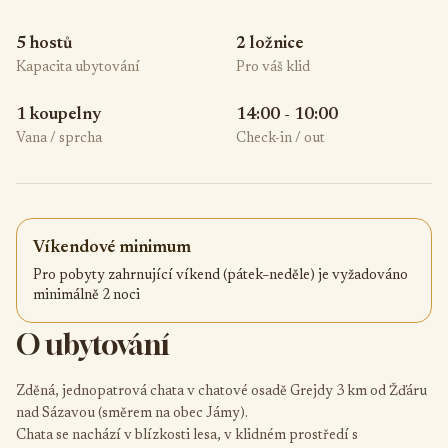
5 hostů
2 ložnice
Kapacita ubytování
Pro váš klid
1 koupelny
14:00 - 10:00
Vana / sprcha
Check-in / out
Víkendové minimum
Pro pobyty zahrnující víkend (pátek–neděle) je vyžadováno
minimálně 2 noci
O ubytování
Zděná, jednopatrová chata v chatové osadě Grejdy 3 km od Žďáru
nad Sázavou (směrem na obec Jámy).
Chata se nachází v blízkosti lesa, v klidném prostředí s