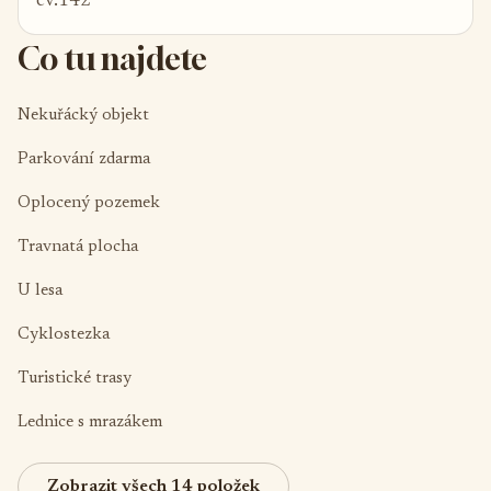
ev.142
Co tu najdete
Nekuřácký objekt
Parkování zdarma
Oplocený pozemek
Travnatá plocha
U lesa
Cyklostezka
Turistické trasy
Lednice s mrazákem
Zobrazit všech 14 položek