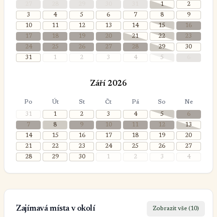
27
28
29
30
31
1
2
3
4
5
6
7
8
9
10
11
12
13
14
15
16
17
18
19
20
21
22
23
24
25
26
27
28
29
30
31
1
2
3
4
5
6
Září 2026
Po
Út
St
Čt
Pá
So
Ne
31
1
2
3
4
5
6
7
8
9
10
11
12
13
14
15
16
17
18
19
20
21
22
23
24
25
26
27
28
29
30
1
2
3
4
Zajímavá místa v okolí
Zobrazit vše (10)