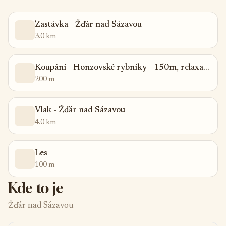
Zastávka - Žďár nad Sázavou
3.0 km
Koupání - Honzovské rybníky - 150m, relaxační centrum s tobogánem Žďár n.S., Pilská nádrž - 6 km
200 m
Vlak - Žďár nad Sázavou
4.0 km
Les
100 m
Kde to je
Žďár nad Sázavou