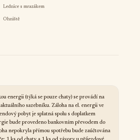
Lednice s mrazákem
Ohniště
u energii (týká se pouze chaty) se provádí na
aktuálního sazebníku. Záloha na el. energii ve
kendový pobyt je splatná spolu s doplatkem
energie bude provedeno bankovním převodem do
áloha nepokryla přímou spotřebu bude zaúčtována
íče: 1 ks od chaty a 1 ks od závory u příjezdové