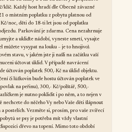
Kč/klíč. Každý host hradí dle Obecně závazné
1 o místním poplatku z pobytu platnou od
Kč/noc, děti do 18-ti let jsou od poplatku
i odjezdu. Parkování je zdarma. Cena nezahrnuje
yjte a ukliďte nádobí, vyneste smetí, vysajte
 můžete vysypat na louku – je to hnojivo).
ém stavu, v jakém jste ji našli na začátku vaší
uceni účtovat úklid. V případě navrácení
e účtován poplatek 500,-Kč na úklid objektu.
ní či lůžkovin bude hostu účtován poplatek ve
 povlak na peřinu), 300,- Kč/polštář, 500,-
zlíčkem je nutno poklidit i po něm, a to nejen v
čitě nechcete do něčeho Vy nebo Vaše děti šlápnout
 a postelích. Vezměte si, prosím, pro vaše zvířecí
pobytů se psy je potřeba mít vždy vlastní
 dispozici dřevo na topení. Mimo toto období