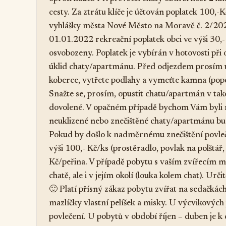
cesty. Za ztrátu klíče je účtován poplatek 100,-
vyhlášky města Nové Město na Moravě č. 2/202
01.01.2022 rekreační poplatek obci ve výši 30,- 
osvobozeny. Poplatek je vybírán v hotovosti př
úklid chaty/apartmánu. Před odjezdem prosím um
koberce, vytřete podlahy a vymeťte kamna (popel
Snažte se, prosím, opustit chatu/apartmán v takov
dovolené. V opačném případě bychom Vám byli n
neuklizené nebo znečištěné chaty/apartmánu bud
Pokud by došlo k nadměrnému znečištění povleče
výši 100,- Kč/ks (prostěradlo, povlak na polštář,
Kč/peřina. V případě pobytu s vaším zvířecím ma
chatě, ale i v jejím okolí (louka kolem chat). Ur
🙂 Platí přísný zákaz pobytu zvířat na sedačkách
mazlíčky vlastní pelíšek a misky. U výcvikových 
povlečení. U pobytů v období říjen – duben je k