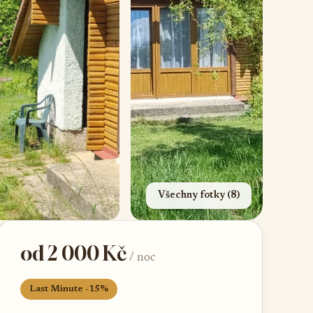
Všechny fotky (8)
od 2 000 Kč
/ noc
Last Minute -15%