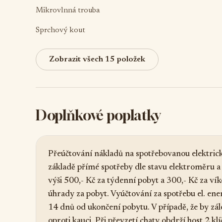
Mikrovlnná trouba
Sprchový kout
Zobrazit všech 15 položek
Doplňkové poplatky
Přeúčtování nákladů na spotřebovanou elektricko
základě přímé spotřeby dle stavu elektroměru a 
výši 500,- Kč za týdenní pobyt a 300,- Kč za ví
úhrady za pobyt. Vyúčtování za spotřebu el. 
14 dnů od ukončení pobytu. V případě, že by z
oproti kauci. Při převzetí chaty obdrží host 2 kl