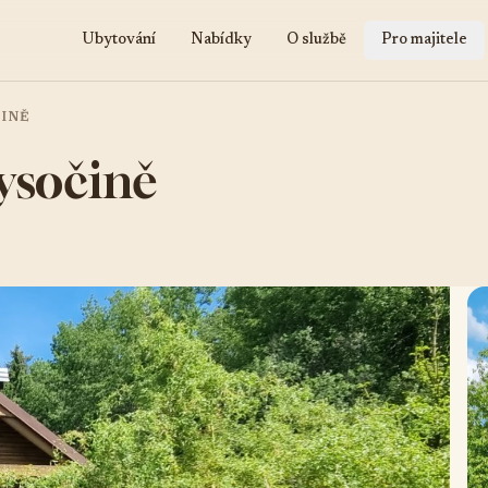
Ubytování
Nabídky
O službě
Pro majitele
INĚ
ysočině