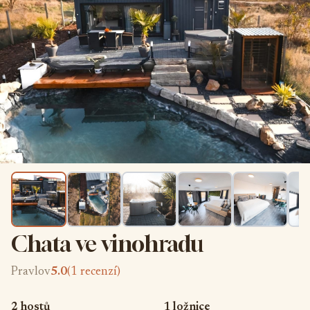
Chata ve vinohradu
Pravlov
5.0
(1 recenzí)
2 hostů
1 ložnice