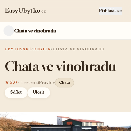
EasyUbytko
Přihlásit se
.cz
Chata ve vinohradu
UBYTOVÁNÍ
/
REGION
/
CHATA VE VINOHRADU
Chata ve vinohradu
★ 5.0
· 1 recenzí
Pravlov
Chata
Sdílet
Uložit