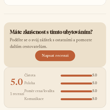
Máte zkušenost s tímto ubytováním?
Podělte se o svůj zážitek s ostatními a pomozte
dalším cestovatelům.
Napsat recenzi
Čistota
5.0
5.0
Poloha
5.0
Poměr cena/kvalita
5.0
1 recenzí
Komunikace
5.0