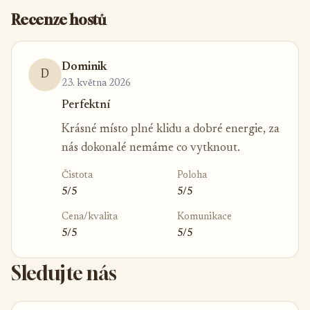
Recenze hostů
Dominik
D
23. května 2026
Perfektní
Krásné místo plné klidu a dobré energie, za
nás dokonalé nemáme co vytknout.
Čistota
Poloha
5/5
5/5
Cena/kvalita
Komunikace
5/5
5/5
Sledujte nás