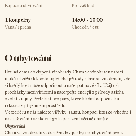
Kapacita ubytování
Pro váš klid
1 koupelny
14:00 - 10:00
Vana / sprcha
Check-in / out
O ubytování
Útulná chata obklopená vinohrady. Chata ve vinohradu nabízí
unikátní zážitek kombinující klid přírody s krásou vinohradu, kde
si každý host může odpočinout a načerpat nové síly. Užijte si
procházky mezi vinicemi a načerpejte energii z přírody a ticha
okolní krajiny. Perfektní pro páry, které hledají odpočinek a
relaxaci v příjemném prostředí.
V exteriéru u nás najdete vířivku, saunu, koupací jezírko (vhodné i
na otužování ) venkovní gril a posezení včetně ohniště.
Ubytování
Chata ve vinohradu v obci Pravlov poskytuje ubytování pro 2