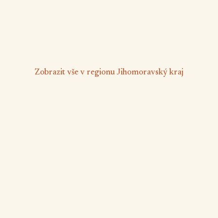
Dětská postýlka
od 1 000 Kč
/ osoba/noc
Zobrazit vše v regionu Jihomoravský kraj