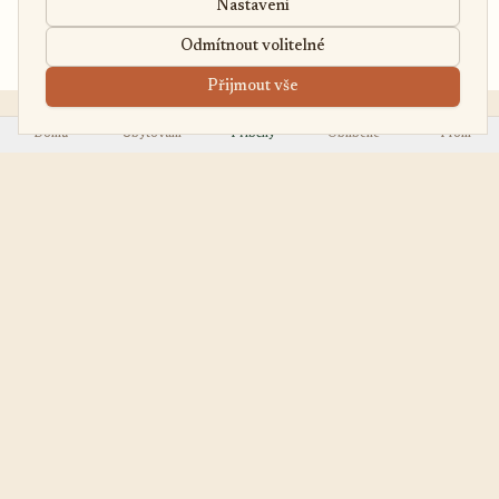
Nastavení
od 4 000 Kč
/noc
Poptávka
Odmítnout volitelné
5.0
(1)
Přijmout vše
Domů
Ubytování
Příběhy
Oblíbené
Profil
EasyUbytko
OBJEVOVAT
.cz
Všechna ubytování
Váš průvodce po
First Minute
nejútulnějších chalupách,
Last Minute
chatách a apartmánech v
Regiony
Česku.
TYPY
PRO HOSTITELE
Vila
Přidat ubytování
Jak to funguje
Penzion