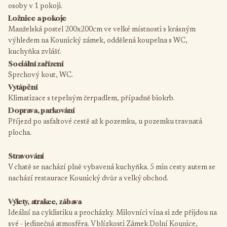
osoby v 1 pokoji.
Ložnice a pokoje
Manželská postel 200x200cm ve velké místnosti s krásným
výhledem na Kounický zámek, oddělená koupelna s WC,
kuchyňka zvlášť.
Sociální zařízení
Sprchový kout, WC.
Vytápění
Klimatizace s tepelným čerpadlem, případně biokrb.
Doprava, parkování
Příjezd po asfaltové cestě až k pozemku, u pozemku travnatá
plocha.
Stravování
V chatě se nachází plně vybavená kuchyňka. 5 min cesty autem se
nachází restaurace Kounický dvůr a velký obchod.
Výlety, atrakce, zábava
Ideální na cyklistiku a procházky. Milovníci vína si zde přijdou na
své - jedinečná atmosféra. V blízkosti Zámek Dolní Kounice,